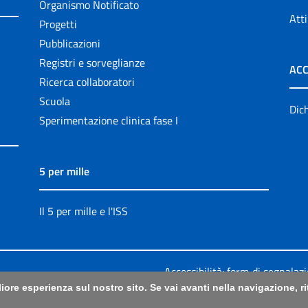
Organismo Notificato
Atti
Progetti
Pubblicazioni
Registri e sorveglianze
ACC
Ricerca collaboratori
Scuola
Dich
Sperimentazione clinica fase I
5 per mille
Il 5 per mille e l'ISS
Accessibilità: form di segnalaz
liore esperienza sul nostro sito. Se vai avanti nella navigazione, 
Legali
|
Sitemap