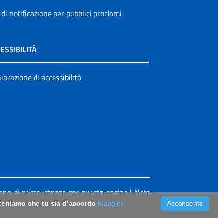
 di notificazione per pubblici proclami
ESSIBILITÀ
iarazione di accessibilità
ione di prima istanza per questa pagina
|
Note
riteniamo che tu sia d’accordo
Maggiori
Acconsento