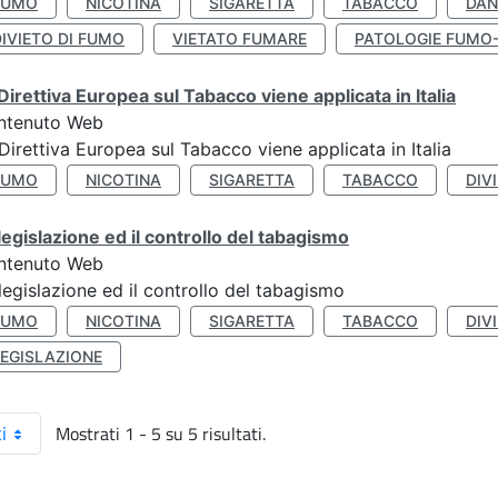
FUMO
NICOTINA
SIGARETTA
TABACCO
DAN
IVIETO DI FUMO
VIETATO FUMARE
PATOLOGIE FUMO
Direttiva Europea sul Tabacco viene applicata in Italia
ntenuto Web
Direttiva Europea sul Tabacco viene applicata in Italia
FUMO
NICOTINA
SIGARETTA
TABACCO
DIV
legislazione ed il controllo del tabagismo
ntenuto Web
legislazione ed il controllo del tabagismo
FUMO
NICOTINA
SIGARETTA
TABACCO
DIV
LEGISLAZIONE
Mostrati 1 - 5 su 5 risultati.
i