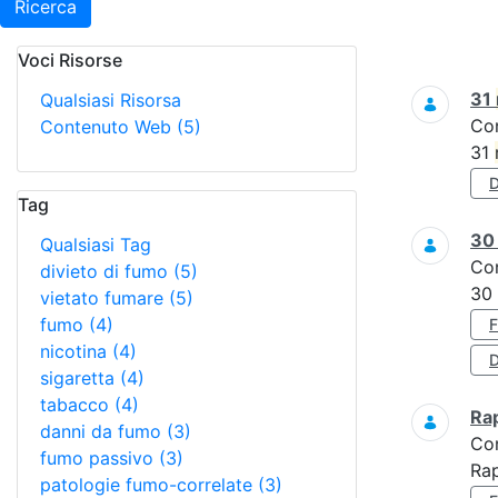
Ricerca
Voci Risorse
Ricerca
31
Qualsiasi Risorsa
Co
Contenuto Web
(5)
31
Tag
3
Qualsiasi Tag
Co
divieto di fumo
(5)
30
vietato fumare
(5)
fumo
(4)
nicotina
(4)
D
sigaretta
(4)
tabacco
(4)
Ra
danni da fumo
(3)
Co
fumo passivo
(3)
Ra
patologie fumo-correlate
(3)