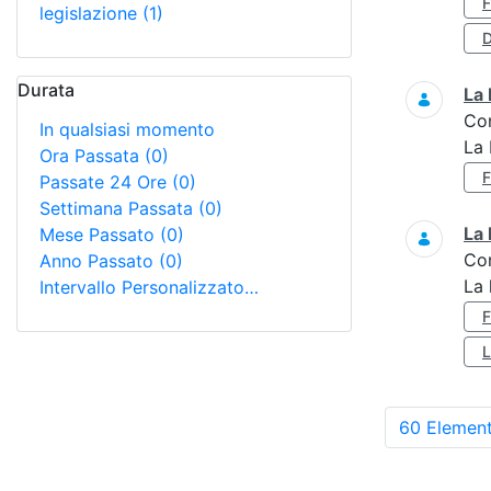
legislazione
(1)
D
Durata
La 
Co
In qualsiasi momento
La 
Ora Passata
(0)
Passate 24 Ore
(0)
Settimana Passata
(0)
La 
Mese Passato
(0)
Co
Anno Passato
(0)
La 
Intervallo Personalizzato…
60 Element