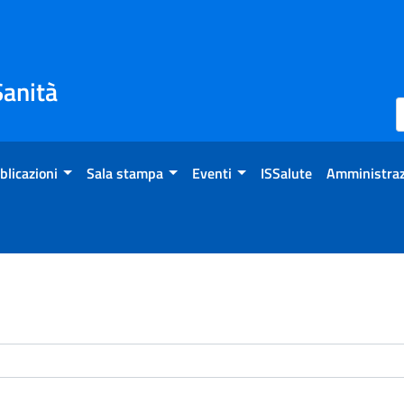
Sanità
blicazioni
Sala stampa
Eventi
ISSalute
Amministraz
enti