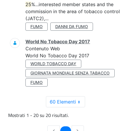
25
%...interested member states and the
commission in the area of tobacco control
(JATC2),...
FUMO
DANNI DA FUMO
World No Tobacco Day 2017
Contenuto Web
World No Tobacco Day 2017
WORLD TOBACCO DAY
GIORNATA MONDIALE SENZA TABACCO
FUMO
60 Elementi
Mostrati 1 - 20 su 20 risultati.
Pagina