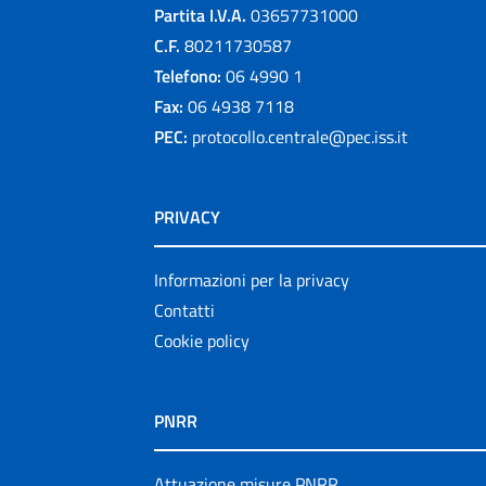
Partita I.V.A.
03657731000
C.F.
80211730587
Telefono:
06 4990 1
Fax:
06 4938 7118
PEC:
protocollo.centrale@pec.iss.it
PRIVACY
Informazioni per la privacy
Contatti
Cookie policy
PNRR
Attuazione misure PNRR