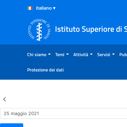
Salta al Contenuto
Salta al Footer
Istituto Superiore di 
Chi siamo
Temi
Attività
Servizi
Pub
Protezione dei dati
Risultati della Ricerca - Ev