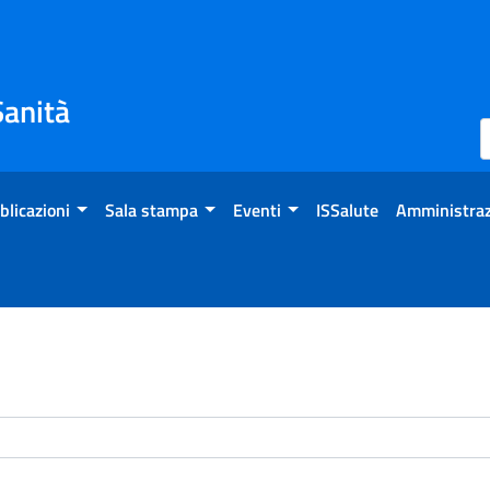
Sanità
blicazioni
Sala stampa
Eventi
ISSalute
Amministraz
enti