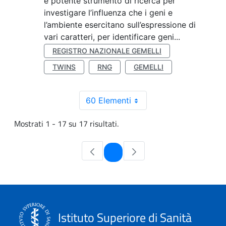
e potente strumento di ricerca per
investigare l’influenza che i geni e
l’ambiente esercitano sull’espressione di
vari caratteri, per identificare geni...
REGISTRO NAZIONALE GEMELLI
TWINS
RNG
GEMELLI
60 Elementi
Mostrati 1 - 17 su 17 risultati.
Pagina
1
Istituto Superiore di Sanità