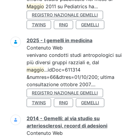
Maggio
2011 su Pediatrics ha...
REGISTRO NAZIONALE GEMELLI
TWINS
RNG
GEMELLI
2025 - I gemelli in medicina
Contenuto Web
venivano condotti studi antropologici sui
più diversi gruppi razziali e, dal
maggio
...idDoc=611314
&numres=66&dtres=01/10/200; ultima
consultazione ottobre 2007....
REGISTRO NAZIONALE GEMELLI
TWINS
RNG
GEMELLI
2014 - Gemelli: al via studio su
arteriosclerosi, record di adesioni
Contenuto Web