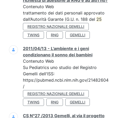
richiesta di adesione al RNG e ad altri no?
Contenuto Web
trattamento dei dati personali approvato
dall’Autorità Garante (G.U. n. 188 del
25
REGISTRO NAZIONALE GEMELLI
TWINS
RNG
GEMELLI
2011/04/13 - L'ambiente e i geni
condizionano il sonno dei bambini
Contenuto Web
Su Pediatrics uno studio del Registro
Gemelli dell'ISS:
https://pubmed.ncbi.nlm.nih.gov/21482604
/
REGISTRO NAZIONALE GEMELLI
TWINS
RNG
GEMELLI
CS N°27 /2013 Gemelli, al via il progetto