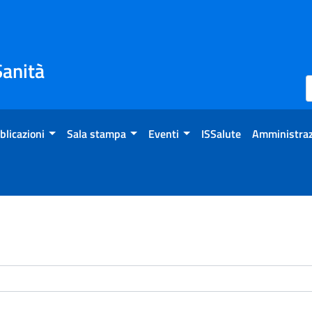
Sanità
blicazioni
Sala stampa
Eventi
ISSalute
Amministraz
enti