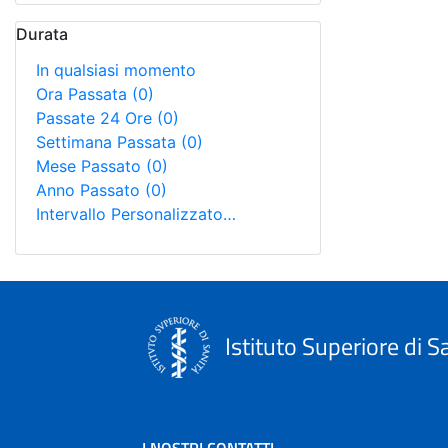
Durata
In qualsiasi momento
Ora Passata
(0)
Passate 24 Ore
(0)
Settimana Passata
(0)
Mese Passato
(0)
Anno Passato
(0)
Intervallo Personalizzato…
Istituto Superiore di S