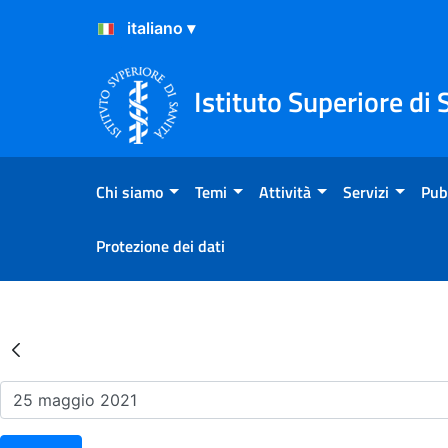
Salta al Contenuto
Salta al Footer
Istituto Superiore di 
Chi siamo
Temi
Attività
Servizi
Pub
Protezione dei dati
Risultati della Ricerca - Ev