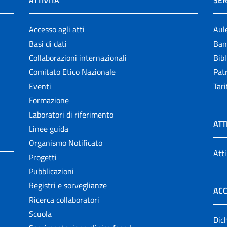
ATTIVITÀ
SER
Accesso agli atti
Aul
Basi di dati
Ban
Collaborazioni internazionali
Bibl
Comitato Etico Nazionale
Patr
Eventi
Tari
Formazione
Laboratori di riferimento
ATT
Linee guida
Organismo Notificato
Atti
Progetti
Pubblicazioni
Registri e sorveglianze
ACC
Ricerca collaboratori
Scuola
Dich