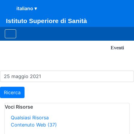
Istituto Superiore di Sanità
Eventi
Risultati della Ricerca - E
Ricerca
Voci Risorse
Qualsiasi Risorsa
Contenuto Web
(37)