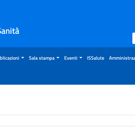
Sanità
blicazioni
Sala stampa
Eventi
ISSalute
Amministraz
enti