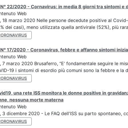
N° 22/2020 - Cornavirus: in media 8 giorni tra sintomi e de
ntenuto Web
, 18 marzo 2020 Nelle persone decedute positive al Covid-19 
% dei casi), meno utilizzata quella antivirale (52%), più rara
CORONAVIRUS
N° 17/2020 - Coronavirus, febbre e affanno sintomi inizial
ntenuto Web
, 7 marzo 2020 Brusaferro, “E’ fondamentale seguire le misu
ID-19 i sintomi di esordio più comuni sono la febbre e la d
CORONAVIRUS
id19, una rete ISS monitora le donne positive in gravidanz
nne, nessuna morte materna
ntenuto Web
, 3 dicembre 2020 - Le FAQ dell'ISS su parto spontaneo, 
CORONAVIRUS