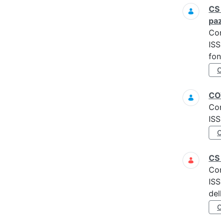
CS 
paz
Co
ISS
fon
COV
Co
ISS
CS
Co
ISS
del