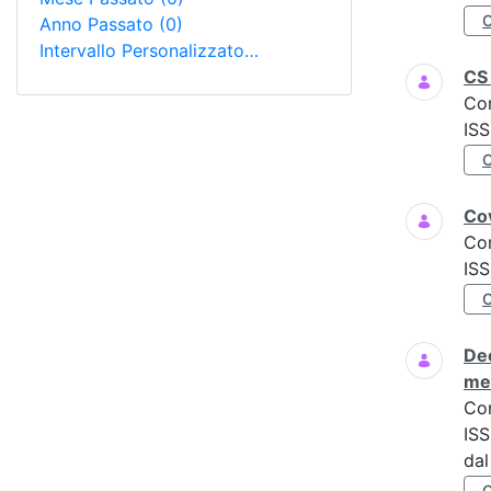
Anno Passato
(0)
Intervallo Personalizzato…
CS 
Co
IS
Cov
Co
ISS
Dec
men
Co
ISS
dal