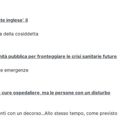
te inglese’, il
za della cosiddetta
tà pubblica per fronteggiare le crisi sanitarie future
alle emergenze
e cure ospedaliere, ma le persone con un disturbo
zienti con un decorso...Allo stesso tempo, come previsto