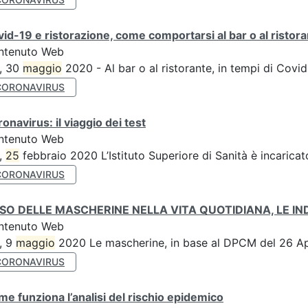
id-19 e ristorazione, come comportarsi al bar o al ristor
ntenuto Web
, 30
maggio
2020 - Al bar o al ristorante, in tempi di Covi
CORONAVIRUS
onavirus: il viaggio dei test
ntenuto Web
,
25
febbraio 2020 L’Istituto Superiore di Sanità è incarica
CORONAVIRUS
USO DELLE MASCHERINE NELLA VITA QUOTIDIANA, LE IN
ntenuto Web
, 9
maggio
2020 Le mascherine, in base al DPCM del 26 Ap
CORONAVIRUS
e funziona l’analisi del rischio epidemico