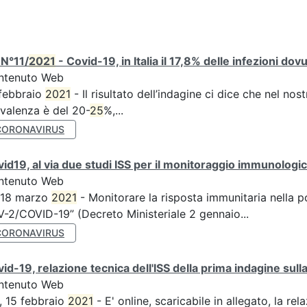
 N°11/
2021
- Covid-19, in Italia il 17,8% delle infezioni dov
ntenuto Web
febbraio
2021
- Il risultato dell’indagine ci dice che nel no
valenza è del 20-
25
%,...
CORONAVIRUS
id19, al via due studi ISS per il monitoraggio immunologico
ntenuto Web
 18 marzo
2021
- Monitorare la risposta immunitaria nella p
-2/COVID-19” (Decreto Ministeriale 2 gennaio...
CORONAVIRUS
id-19, relazione tecnica dell'ISS della prima indagine sulla
ntenuto Web
, 15 febbraio
2021
- E' online, scaricabile in allegato, la rel