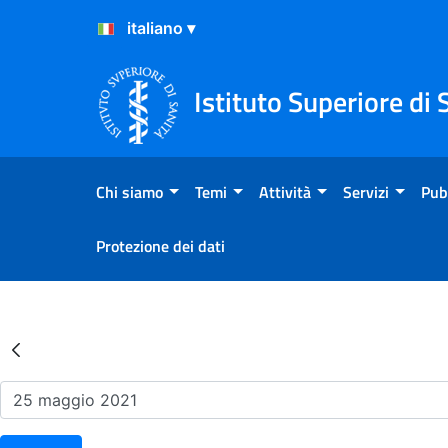
Salta al Contenuto
Salta al Footer
Istituto Superiore di 
Chi siamo
Temi
Attività
Servizi
Pub
Protezione dei dati
Risultati della Ricerca - Ev