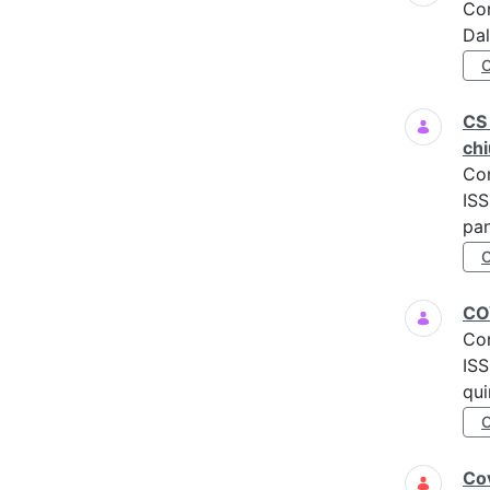
Co
Dal
CS 
chi
Co
ISS
pan
COV
Co
ISS
qui
Cov