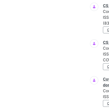
CS 
Co
ISS
(83
CS 
Co
ISS
COV
Cov
do
Co
ISS