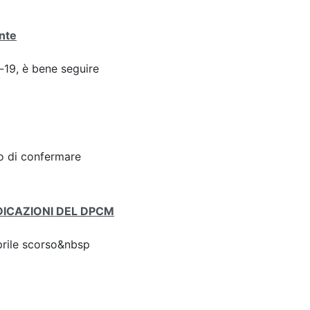
ante
d-19, è bene seguire
to di confermare
DICAZIONI DEL DPCM
rile scorso&nbsp