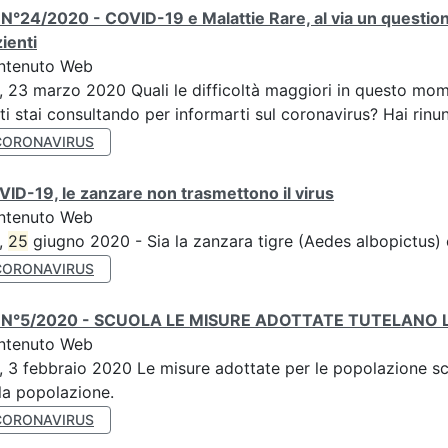
N°24/2020 - COVID-19 e Malattie Rare, al via un question
ienti
ntenuto Web
, 23 marzo 2020 Quali le difficoltà maggiori in questo mome
ti stai consultando per informarti sul coronavirus? Hai rinunc
CORONAVIRUS
ID-19, le zanzare non trasmettono il virus
ntenuto Web
,
25
giugno 2020 - Sia la zanzara tigre (Aedes albopictus)
CORONAVIRUS
 N°5/2020 - SCUOLA LE MISURE ADOTTATE TUTELANO L
ntenuto Web
, 3 febbraio 2020 Le misure adottate per le popolazione sco
la popolazione.
CORONAVIRUS