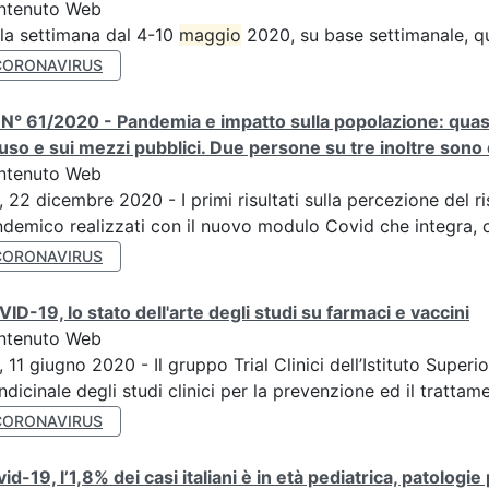
ntenuto Web
la settimana dal 4-10
maggio
2020, su base settimanale, qu
CORONAVIRUS
N° 61/2020 - Pandemia e impatto sulla popolazione: quasi 
uso e sui mezzi pubblici. Due persone su tre inoltre sono di
ntenuto Web
, 22 dicembre 2020 - I primi risultati sulla percezione del r
demico realizzati con il nuovo modulo Covid che integra, c
CORONAVIRUS
ID-19, lo stato dell'arte degli studi su farmaci e vaccini
ntenuto Web
, 11 giugno 2020 - Il gruppo Trial Clinici dell’Istituto Supe
ndicinale degli studi clinici per la prevenzione ed il trattame
CORONAVIRUS
id-19, l’1,8% dei casi italiani è in età pediatrica, patologi