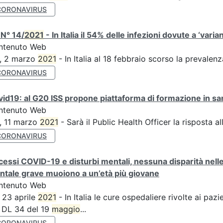
CORONAVIRUS
N° 14/
2021
- In Italia il 54% delle infezioni dovute a ‘varian
ntenuto Web
S, 2 marzo
2021
- In Italia al 18 febbraio scorso la prevalen
CORONAVIRUS
id19: al G20 ISS propone piattaforma di formazione in sani
ntenuto Web
, 11 marzo
2021
- Sarà il Public Health Officer la risposta 
CORONAVIRUS
essi COVID-19 e disturbi mentali, nessuna disparità nell
tale grave muoiono a un’età più giovane
ntenuto Web
 23 aprile
2021
- In Italia le cure ospedaliere rivolte ai pa
 DL 34 del 19
maggio
...
CORONAVIRUS