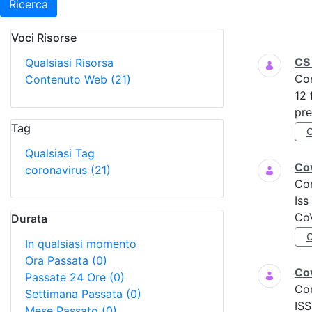
Ricerca
Voci Risorse
Ricerca
CS
Qualsiasi Risorsa
Co
Contenuto Web
(21)
12 
pre
Tag
Qualsiasi Tag
Cov
coronavirus
(21)
Co
Iss
CoV
Durata
In qualsiasi momento
Ora Passata
(0)
Cov
Passate 24 Ore
(0)
Co
Settimana Passata
(0)
ISS
Mese Passato
(0)