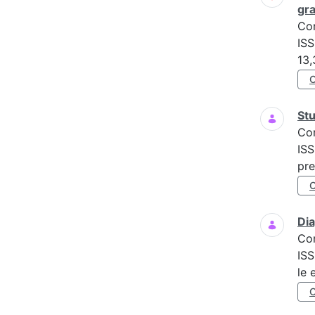
gra
Co
ISS
13,
Stu
Co
ISS
pre
Dia
Co
ISS
le 