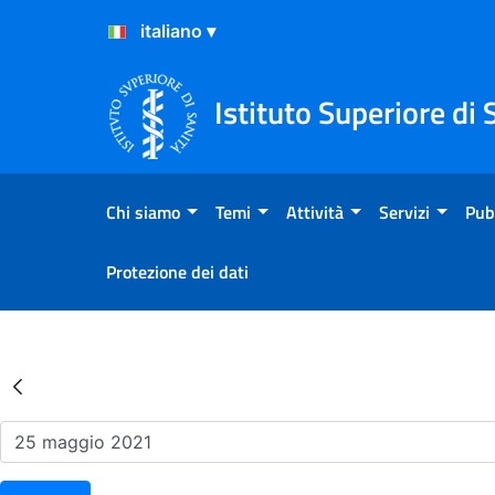
Salta al Contenuto
Salta al Footer
Istituto Superiore di 
Chi siamo
Temi
Attività
Servizi
Pub
Protezione dei dati
Risultati della Ricerca - Ev