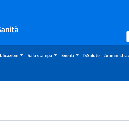
Sanità
blicazioni
Sala stampa
Eventi
ISSalute
Amministraz
enti