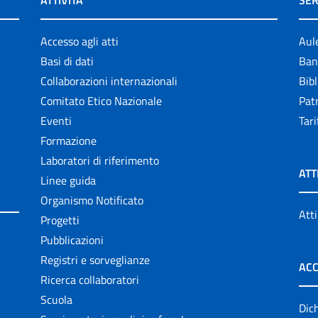
ATTIVITÀ
SER
Accesso agli atti
Aul
Basi di dati
Ban
Collaborazioni internazionali
Bibl
Comitato Etico Nazionale
Patr
Eventi
Tari
Formazione
Laboratori di riferimento
ATT
Linee guida
Organismo Notificato
Atti
Progetti
Pubblicazioni
Registri e sorveglianze
ACC
Ricerca collaboratori
Scuola
Dich