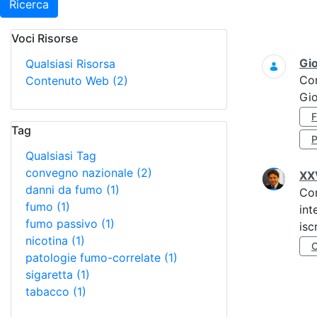
Ricerca
Voci Risorse
Ricerca
Gi
Qualsiasi Risorsa
Co
Contenuto Web
(2)
Gi
Tag
Qualsiasi Tag
convegno nazionale
(2)
XXV
danni da fumo
(1)
Co
fumo
(1)
int
fumo passivo
(1)
isc
nicotina
(1)
patologie fumo-correlate
(1)
sigaretta
(1)
tabacco
(1)