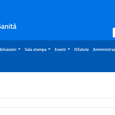
Sanità
blicazioni
Sala stampa
Eventi
ISSalute
Amministraz
enti