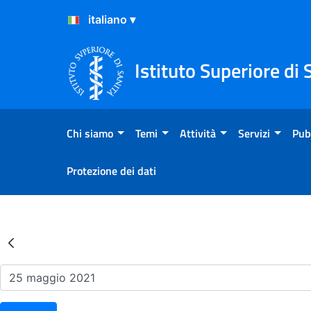
Salta al Contenuto
Salta al Footer
Istituto Superiore di 
Chi siamo
Temi
Attività
Servizi
Pub
Protezione dei dati
Risultati della Ricerca - Ev