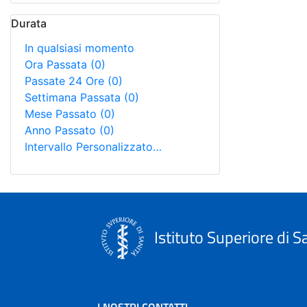
Durata
In qualsiasi momento
Ora Passata
(0)
Passate 24 Ore
(0)
Settimana Passata
(0)
Mese Passato
(0)
Anno Passato
(0)
Intervallo Personalizzato…
Istituto Superiore di S