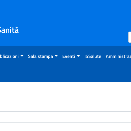
Sanità
blicazioni
Sala stampa
Eventi
ISSalute
Amministraz
enti