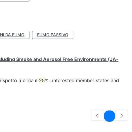
NI DA FUMO
FUMO PASSIVO
ncluding Smoke and Aerosol Free Environments (JA-
ispetto a circa il
25
%...interested member states and
Pagina
1