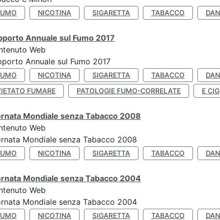
FUMO
NICOTINA
SIGARETTA
TABACCO
DAN
pporto Annuale sul Fumo 2017
ntenuto Web
porto Annuale sul Fumo 2017
FUMO
NICOTINA
SIGARETTA
TABACCO
DAN
VIETATO FUMARE
PATOLOGIE FUMO-CORRELATE
E CIG
ornata Mondiale senza Tabacco 2008
ntenuto Web
ornata Mondiale senza Tabacco 2008
FUMO
NICOTINA
SIGARETTA
TABACCO
DAN
ornata Mondiale senza Tabacco 2004
ntenuto Web
ornata Mondiale senza Tabacco 2004
FUMO
NICOTINA
SIGARETTA
TABACCO
DAN