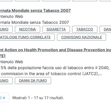
ornata Mondiale senza Tabacco 2007
ntenuto Web
ornata Mondiale senza Tabacco 2007
FUMO
NICOTINA
SIGARETTA
TABACCO
DAN
PATOLOGIE FUMO-CORRELATE
CONVEGNO NAZIONALE
nt Action on Health Promotion and Disease Prevention i
FE)
ntenuto Web
 5% della popolazione faccia uso di tabacco entro il 2040, r
 commission in the area of tobacco control (JATC2),...
FUMO
DANNI DA FUMO
Mostrati 1 - 17 su 17 risultati.
i