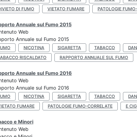
IVIETO DI FUMO
VIETATO FUMARE
PATOLOGIE FUMO
pporto Annuale sul Fumo 2015
ntenuto Web
pporto Annuale sul Fumo 2015
FUMO
NICOTINA
SIGARETTA
TABACCO
DAN
TABACCO RISCALDATO
RAPPORTO ANNUALE SUL FUMO
pporto Annuale sul Fumo 2016
ntenuto Web
pporto Annuale sul Fumo 2016
FUMO
NICOTINA
SIGARETTA
TABACCO
DAN
VIETATO FUMARE
PATOLOGIE FUMO-CORRELATE
E CIG
bacco e Minori
ntenuto Web
acco e Minori