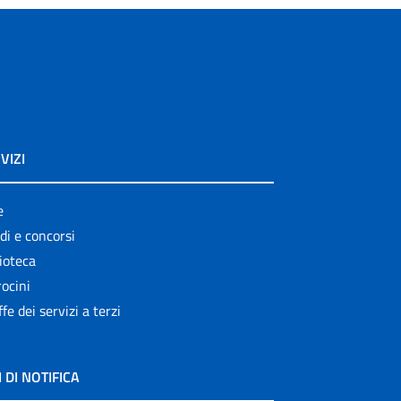
VIZI
e
di e concorsi
ioteca
ocini
ffe dei servizi a terzi
I DI NOTIFICA