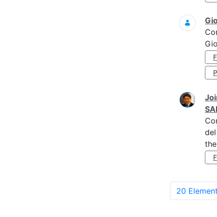
Gi
Co
Gi
Joi
SA
Co
del
the
20 Element