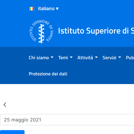
Salta al Contenuto
Salta al Footer
Istituto Superiore di 
Chi siamo
Temi
Attività
Servizi
Pub
Protezione dei dati
Risultati della Ricerca - Ev