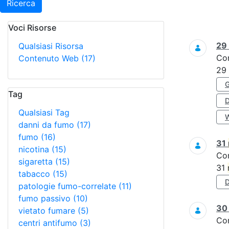
Ricerca
Voci Risorse
Ricerca
29
Qualsiasi Risorsa
Co
Contenuto Web
(17)
29
Tag
Qualsiasi Tag
danni da fumo
(17)
fumo
(16)
31
nicotina
(15)
Co
sigaretta
(15)
31
tabacco
(15)
patologie fumo-correlate
(11)
fumo passivo
(10)
3
vietato fumare
(5)
Co
centri antifumo
(3)