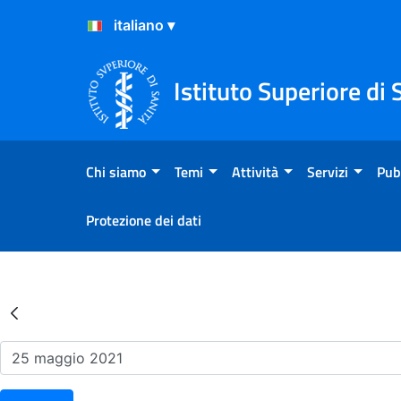
Salta al Contenuto
Salta al Footer
Istituto Superiore di 
Chi siamo
Temi
Attività
Servizi
Pub
Protezione dei dati
Risultati della Ricerca - Ev