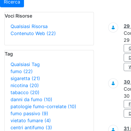
Ricerca
Voci Risorse
Ricerca
29
Qualsiasi Risorsa
Co
Contenuto Web
(22)
29
Tag
Qualsiasi Tag
fumo
(22)
sigaretta
(21)
3
nicotina
(20)
Co
tabacco
(20)
30
danni da fumo
(10)
patologie fumo-correlate
(10)
fumo passivo
(9)
D
vietato fumare
(4)
centri antifumo
(3)
31