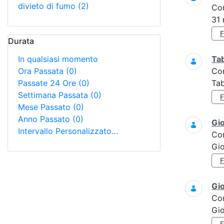
divieto di fumo
(2)
Co
31
Durata
In qualsiasi momento
Tab
Ora Passata
(0)
Co
Passate 24 Ore
(0)
Tab
Settimana Passata
(0)
Mese Passato
(0)
Anno Passato
(0)
Gi
Intervallo Personalizzato…
Co
Gi
Gi
Co
Gio