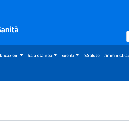
Sanità
blicazioni
Sala stampa
Eventi
ISSalute
Amministraz
enti