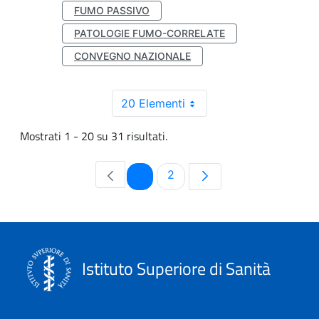
FUMO PASSIVO
PATOLOGIE FUMO-CORRELATE
CONVEGNO NAZIONALE
20 Elementi
Mostrati 1 - 20 su 31 risultati.
Pagina
Pagina
1
2
Istituto Superiore di Sanità