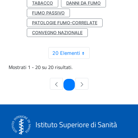
TABACCO
DANNI DA FUMO
FUMO PASSIVO
PATOLOGIE FUMO-CORRELATE
CONVEGNO NAZIONALE
20 Elementi
Mostrati 1 - 20 su 20 risultati.
Pagina
1
Istituto Superiore di Sanità