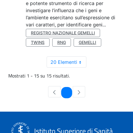
e potente strumento di ricerca per
investigare l’influenza che i geni e
l’ambiente esercitano sull’espressione di
vari caratteri, per identificare geni...
REGISTRO NAZIONALE GEMELLI
TWINS
RNG
GEMELLI
20 Elementi
Mostrati 1 - 15 su 15 risultati.
Pagina
1
Istituto Superiore di Sanità