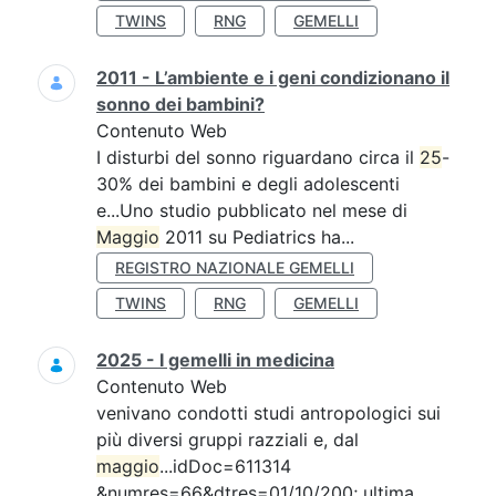
TWINS
RNG
GEMELLI
2011 - L’ambiente e i geni condizionano il
sonno dei bambini?
Contenuto Web
I disturbi del sonno riguardano circa il
25
-
30% dei bambini e degli adolescenti
e...Uno studio pubblicato nel mese di
Maggio
2011 su Pediatrics ha...
REGISTRO NAZIONALE GEMELLI
TWINS
RNG
GEMELLI
2025 - I gemelli in medicina
Contenuto Web
venivano condotti studi antropologici sui
più diversi gruppi razziali e, dal
maggio
...idDoc=611314
&numres=66&dtres=01/10/200; ultima