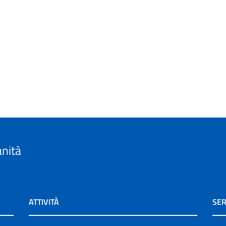
anità
ATTIVITÀ
SER