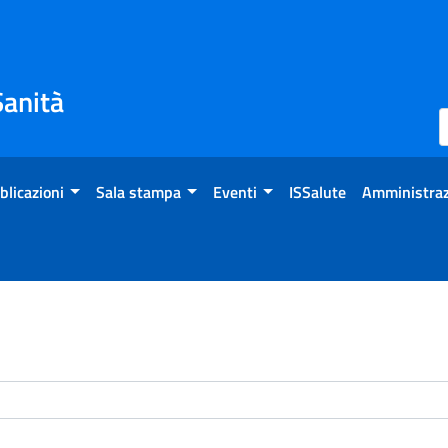
Sanità
blicazioni
Sala stampa
Eventi
ISSalute
Amministraz
enti