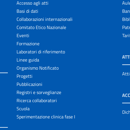
Accesso agli atti
Aul
Basi di dati
Ban
Collaborazioni internazionali
Bibl
Comitato Etico Nazionale
Patr
Eventi
Tari
Formazione
Laboratori di riferimento
ATT
Linee guida
Organismo Notificato
Atti
Progetti
Pubblicazioni
Registri e sorveglianze
ACC
Ricerca collaboratori
Scuola
Dich
Sperimentazione clinica fase I