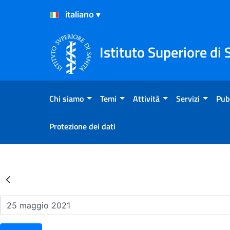
Salta al Contenuto
Salta al Footer
Istituto Superiore di 
Chi siamo
Temi
Attività
Servizi
Pub
Protezione dei dati
Risultati della Ricerca - Ev