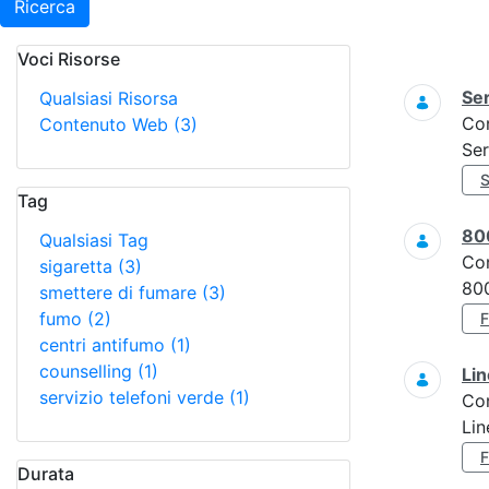
Ricerca
Voci Risorse
Ricerca
Ser
Qualsiasi Risorsa
Co
Contenuto Web
(3)
Ser
Tag
80
Qualsiasi Tag
Co
sigaretta
(3)
800
smettere di fumare
(3)
fumo
(2)
centri antifumo
(1)
counselling
(1)
Lin
servizio telefoni verde
(1)
Co
Lin
Durata