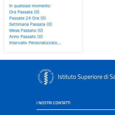
In qualsiasi momento
Ora Passata
(0)
Passate 24 Ore
(0)
Settimana Passata
(0)
Mese Passato
(0)
Anno Passato
(0)
Intervallo Personalizzato…
Istituto Superiore di S
I NOSTRI CONTATTI