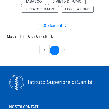
TABACCO
DIVIETO DI FUMO
VIETATO FUMARE
LEGISLAZIONE
20 Elementi
Mostrati 1 - 8 su 8 risultati.
Pagina
1
Istituto Superiore di Sanità
I NOSTRI CONTATTI