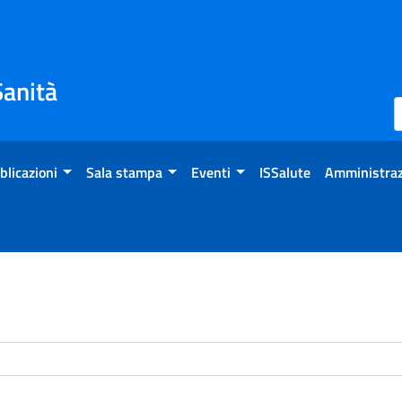
Sanità
blicazioni
Sala stampa
Eventi
ISSalute
Amministraz
enti