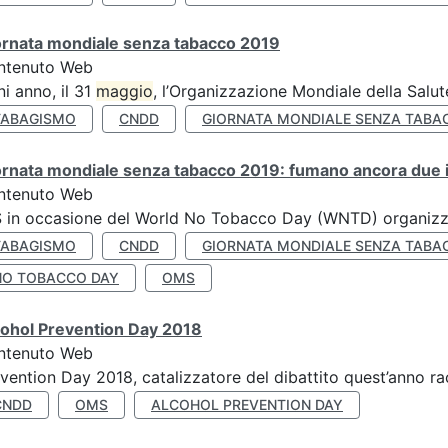
ornata mondiale senza tabacco 2019
ntenuto Web
i anno, il 31
maggio
, l’Organizzazione Mondiale della Salut
TABAGISMO
CNDD
GIORNATA MONDIALE SENZA TABA
rnata mondiale senza tabacco 2019: fumano ancora due ita
ntenuto Web
S in occasione del World No Tobacco Day (WNTD) organizz
TABAGISMO
CNDD
GIORNATA MONDIALE SENZA TABA
NO TOBACCO DAY
OMS
cohol Prevention Day 2018
ntenuto Web
vention Day 2018, catalizzatore del dibattito quest’anno r
CNDD
OMS
ALCOHOL PREVENTION DAY