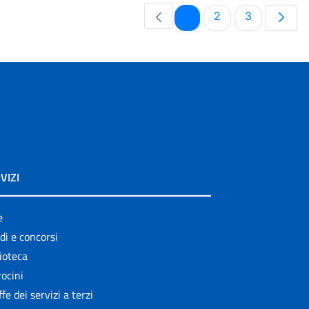
Pagina
Pagina
Pagina
1
2
3
VIZI
e
di e concorsi
ioteca
ocini
ffe dei servizi a terzi