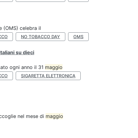
e (OMS) celebra il
CCO
NO TOBACCO DAY
OMS
liani su dieci
ato ogni anno il 31
maggio
CCO
SIGARETTA ELETTRONICA
accoglie nel mese di
maggio