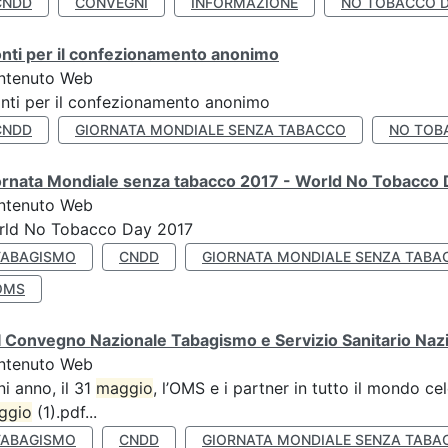
CNDD
CONVEGNI
INFORMAZIONE
NO TOBACCO 
nti per il confezionamento anonimo
ntenuto Web
nti per il confezionamento anonimo
CNDD
GIORNATA MONDIALE SENZA TABACCO
NO TOB
ornata Mondiale senza tabacco 2017 - World No Tobacco
ntenuto Web
rld No Tobacco Day 2017
TABAGISMO
CNDD
GIORNATA MONDIALE SENZA TABA
OMS
 Convegno Nazionale Tabagismo e Servizio Sanitario Naz
ntenuto Web
i anno, il 31
maggio
, l’OMS e i partner in tutto il mondo 
ggio
(1).pdf...
TABAGISMO
CNDD
GIORNATA MONDIALE SENZA TABA