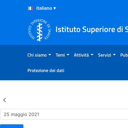
Salta al Contenuto
Salta al Footer
Istituto Superiore di 
Chi siamo
Temi
Attività
Servizi
Pub
Protezione dei dati
Risultati della Ricerca - Ev