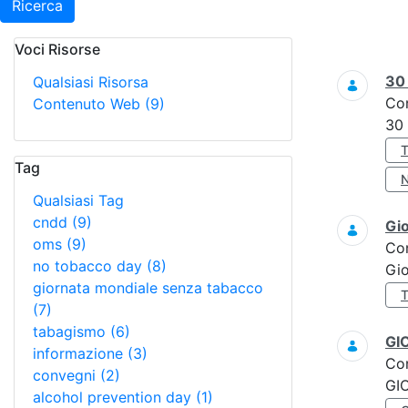
Ricerca
Voci Risorse
Ricerca
3
Qualsiasi Risorsa
Co
Contenuto Web
(9)
30
Tag
Qualsiasi Tag
cndd
(9)
Gi
oms
(9)
Co
no tobacco day
(8)
Gi
giornata mondiale senza tabacco
(7)
tabagismo
(6)
GI
informazione
(3)
Co
convegni
(2)
GI
alcohol prevention day
(1)