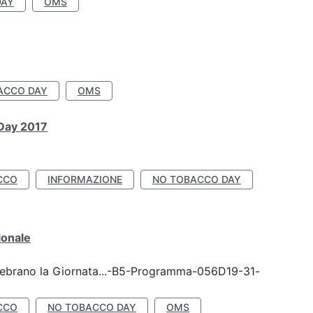
DAY
OMS
ACCO DAY
OMS
 Day 2017
CCO
INFORMAZIONE
NO TOBACCO DAY
ionale
celebrano la Giornata...-B5-Programma-056D19-31-
CCO
NO TOBACCO DAY
OMS