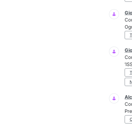
Gi
Co
Ogn
Gio
Co
’IS
Al
Co
Pre