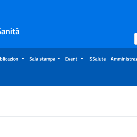
Sanità
blicazioni
Sala stampa
Eventi
ISSalute
Amministraz
enti