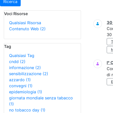
Ricerca
Voci Risorse
Ricerca
3
Qualsiasi Risorsa
Co
Contenuto Web
(2)
30
Tag
Qualsiasi Tag
cndd
(2)
I° 
informazione
(2)
Co
sensibilizzazione
(2)
di 
azzardo
(1)
convegni
(1)
epidemiologia
(1)
giornata mondiale senza tabacco
(1)
no tobacco day
(1)