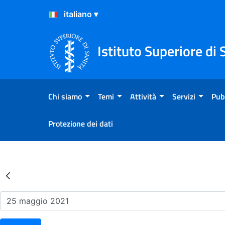
Salta al Contenuto
Salta al Footer
Istituto Superiore di 
Chi siamo
Temi
Attività
Servizi
Pub
Protezione dei dati
Risultati della Ricerca - Ev