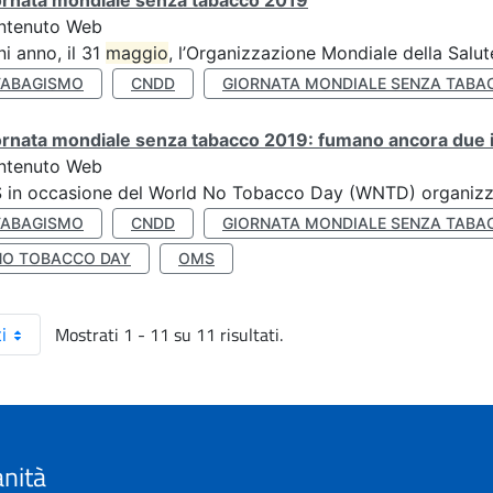
ornata mondiale senza tabacco 2019
ntenuto Web
i anno, il 31
maggio
, l’Organizzazione Mondiale della Salut
TABAGISMO
CNDD
GIORNATA MONDIALE SENZA TABA
rnata mondiale senza tabacco 2019: fumano ancora due ita
ntenuto Web
S in occasione del World No Tobacco Day (WNTD) organizz
TABAGISMO
CNDD
GIORNATA MONDIALE SENZA TABA
NO TOBACCO DAY
OMS
Mostrati 1 - 11 su 11 risultati.
i
anità