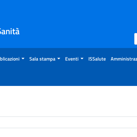
Sanità
blicazioni
Sala stampa
Eventi
ISSalute
Amministraz
enti