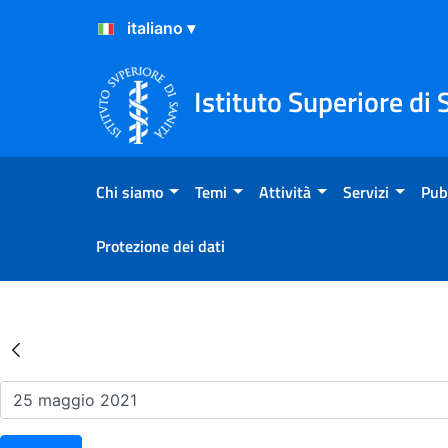
Salta al Contenuto
Salta al Footer
Istituto Superiore di 
Chi siamo
Temi
Attività
Servizi
Pub
Protezione dei dati
Risultati della Ricerca - Ev