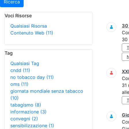
Ricerca
Voci Risorse
Ricerca
3
Qualsiasi Risorsa
Co
Contenuto Web
(11)
30
Tag
Qualsiasi Tag
cndd
(11)
XXI
no tobacco day
(11)
Co
oms
(11)
31
giornata mondiale senza tabacco
all
(10)
tabagismo
(8)
informazione
(3)
Gi
convegni
(2)
Co
sensibilizzazione
(1)
Gi