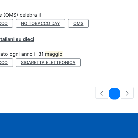
e (OMS) celebra il
CCO
NO TOBACCO DAY
OMS
liani su dieci
ato ogni anno il 31
maggio
CCO
SIGARETTA ELETTRONICA
Pagina
1