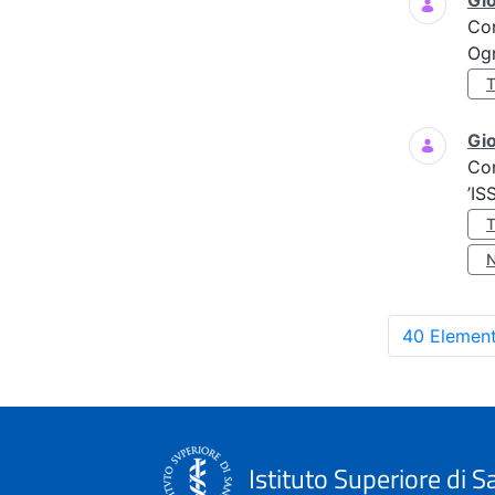
Gi
Co
Ogn
Gio
Co
’IS
40 Element
Istituto Superiore di S