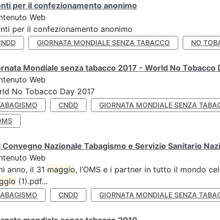
nti per il confezionamento anonimo
ntenuto Web
nti per il confezionamento anonimo
CNDD
GIORNATA MONDIALE SENZA TABACCO
NO TOB
ornata Mondiale senza tabacco 2017 - World No Tobacco
ntenuto Web
rld No Tobacco Day 2017
TABAGISMO
CNDD
GIORNATA MONDIALE SENZA TABA
OMS
 Convegno Nazionale Tabagismo e Servizio Sanitario Naz
ntenuto Web
i anno, il 31
maggio
, l’OMS e i partner in tutto il mondo 
ggio
(1).pdf...
TABAGISMO
CNDD
GIORNATA MONDIALE SENZA TABA