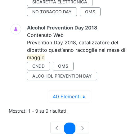
SIGARETTA ELETTRONICA
NO TOBACCO DAY
OMS
Alcohol Prevention Day 2018
Contenuto Web
Prevention Day 2018, catalizzatore del
dibattito quest’anno raccoglie nel mese di
maggio
CNDD
OMS
ALCOHOL PREVENTION DAY
40 Elementi
Mostrati 1 - 9 su 9 risultati.
Pagina
1