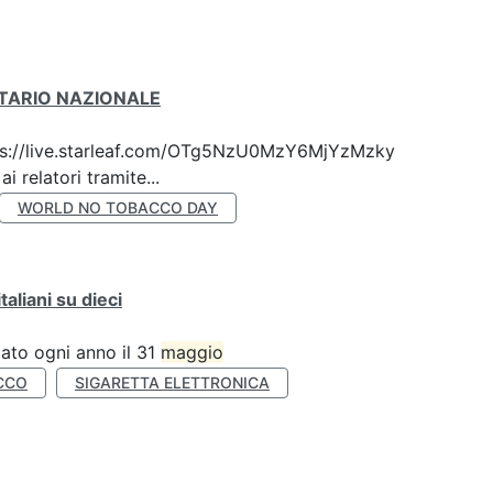
ITARIO NAZIONALE
 https://live.starleaf.com/OTg5NzU0MzY6MjYzMzky
 relatori tramite...
WORLD NO TOBACCO DAY
liani su dieci
ato ogni anno il 31
maggio
CCO
SIGARETTA ELETTRONICA