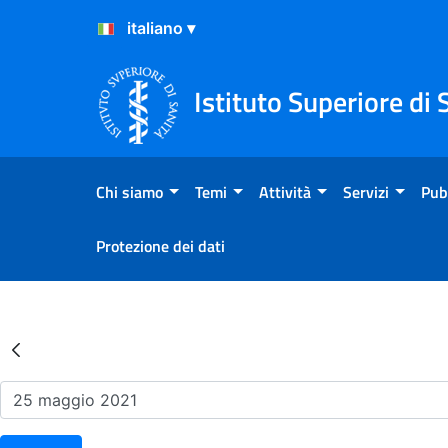
Salta al Contenuto
Salta al Footer
Istituto Superiore di 
Chi siamo
Temi
Attività
Servizi
Pub
Protezione dei dati
Risultati della Ricerca - Ev