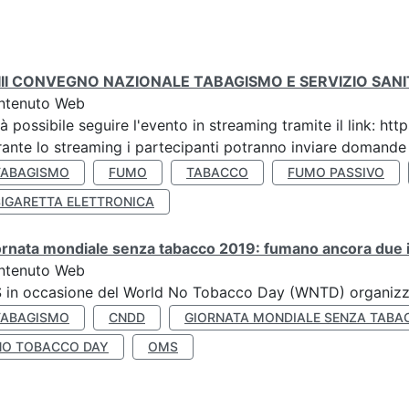
III CONVEGNO NAZIONALE TABAGISMO E SERVIZIO SAN
ntenuto Web
à possibile seguire l'evento in streaming tramite il link:
ante lo streaming i partecipanti potranno inviare domande ai
TABAGISMO
FUMO
TABACCO
FUMO PASSIVO
SIGARETTA ELETTRONICA
rnata mondiale senza tabacco 2019: fumano ancora due ita
ntenuto Web
S in occasione del World No Tobacco Day (WNTD) organizz
TABAGISMO
CNDD
GIORNATA MONDIALE SENZA TABA
NO TOBACCO DAY
OMS