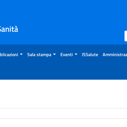
Sanità
blicazioni
Sala stampa
Eventi
ISSalute
Amministraz
enti