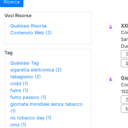
Ricerca
Voci Risorse
Ricerca
XX
Qualsiasi Risorsa
Co
Contenuto Web
(2)
Sar
Dur
Tag
Qualsiasi Tag
sigaretta elettronica
(2)
tabagismo
(2)
Gio
cndd
(1)
Co
fumo
(1)
’IS
fumo passivo
(1)
giornata mondiale senza tabacco
(1)
no tobacco day
(1)
oms
(1)