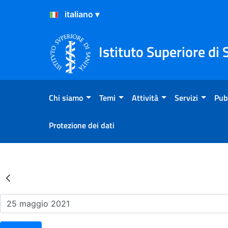
Salta al Contenuto
Salta al Footer
Istituto Superiore di 
Chi siamo
Temi
Attività
Servizi
Pub
Protezione dei dati
Risultati della Ricerca - Ev