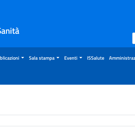
Sanità
blicazioni
Sala stampa
Eventi
ISSalute
Amministraz
enti