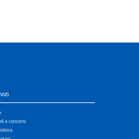
VIZI
e
di e concorsi
ioteca
ocini