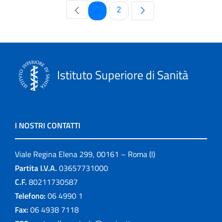
Pagina
Pagina
1
2
Istituto Superiore di Sanità
I NOSTRI CONTATTI
Viale Regina Elena 299, 00161 – Roma (I)
Partita I.V.A.
03657731000
C.F.
80211730587
Telefono:
06 4990 1
Fax:
06 4938 7118