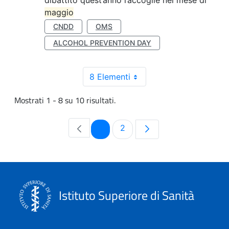
dibattito quest’anno raccoglie nel mese di
maggio
CNDD
OMS
ALCOHOL PREVENTION DAY
8 Elementi
Mostrati 1 - 8 su 10 risultati.
Pagina
Pagina
1
2
Istituto Superiore di Sanità