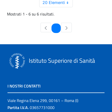
20 Elementi
Mostrati 1 - 6 su 6 risultati.
Pagina
1
Istituto Superiore di Sanità
I NOSTRI CONTATTI
Viale Regina Elena 299, 00161 – Roma (I)
Partita I.V.A.
03657731000