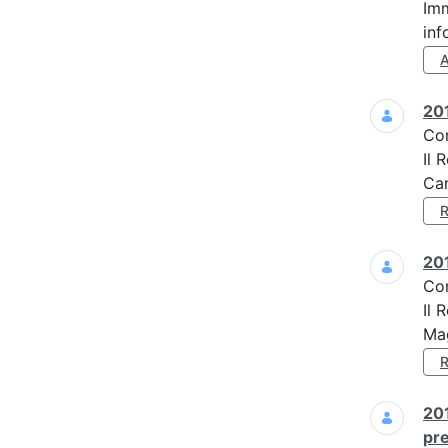
Imm
inf
201
Co
Il 
Car
201
Co
Il 
Mag
201
pre