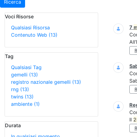
Ricerca
Voci Risorse
Ricerca
7
m
Qualsiasi Risorsa
Co
Contenuto Web
(13)
All
Tag
Sa
Qualsiasi Tag
Co
gemelli
(13)
Sa
registro nazionale gemelli
(13)
rng
(13)
twins
(13)
ambiente
(1)
Reg
Co
Il
2
Durata
In qualsiasi momento