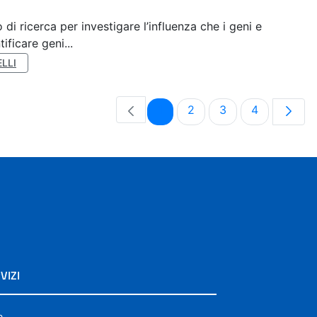
di ricerca per investigare l’influenza che i geni e
ificare geni...
LLI
Pagina
Pagina
Pagina
Pagina
1
2
3
4
VIZI
e