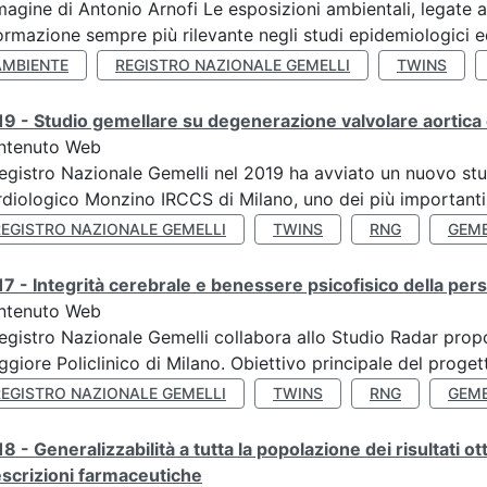
agine di Antonio Arnofi Le esposizioni ambientali, legate all
ormazione sempre più rilevante negli studi epidemiologici ed
AMBIENTE
REGISTRO NAZIONALE GEMELLI
TWINS
9 - Studio gemellare su degenerazione valvolare aortica 
ntenuto Web
Registro Nazionale Gemelli nel 2019 ha avviato un nuovo stu
diologico Monzino IRCCS di Milano, uno dei più importanti ce
REGISTRO NAZIONALE GEMELLI
TWINS
RNG
GEME
7 - Integrità cerebrale e benessere psicofisico della pers
ntenuto Web
Registro Nazionale Gemelli collabora allo Studio Radar pr
giore Policlinico di Milano. Obiettivo principale del progett
REGISTRO NAZIONALE GEMELLI
TWINS
RNG
GEME
8 - Generalizzabilità a tutta la popolazione dei risultati ot
scrizioni farmaceutiche