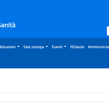
Sanità
blicazioni
Sala stampa
Eventi
ISSalute
Amministraz
enti