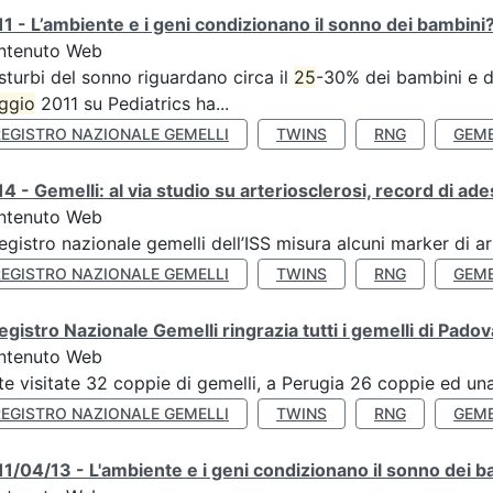
1 - L’ambiente e i geni condizionano il sonno dei bambini
ntenuto Web
isturbi del sonno riguardano circa il
25
-30% dei bambini e de
ggio
2011 su Pediatrics ha...
REGISTRO NAZIONALE GEMELLI
TWINS
RNG
GEME
4 - Gemelli: al via studio su arteriosclerosi, record di ade
ntenuto Web
Registro nazionale gemelli dell’ISS misura alcuni marker di ar
REGISTRO NAZIONALE GEMELLI
TWINS
RNG
GEME
Registro Nazionale Gemelli ringrazia tutti i gemelli di Pado
ntenuto Web
te visitate 32 coppie di gemelli, a Perugia 26 coppie ed una 
REGISTRO NAZIONALE GEMELLI
TWINS
RNG
GEME
1/04/13 - L'ambiente e i geni condizionano il sonno dei b