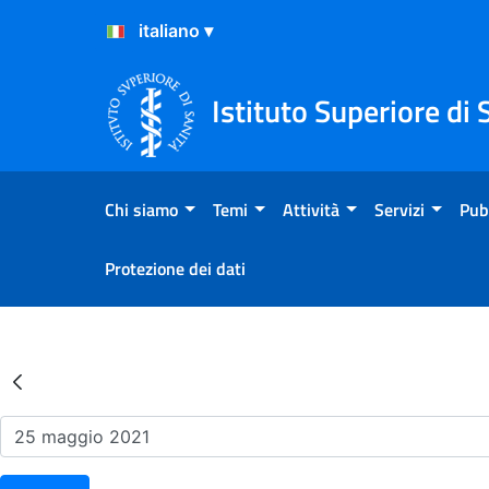
Salta al Contenuto
Salta al Footer
Istituto Superiore di 
Chi siamo
Temi
Attività
Servizi
Pub
Protezione dei dati
Risultati della Ricerca - Ev