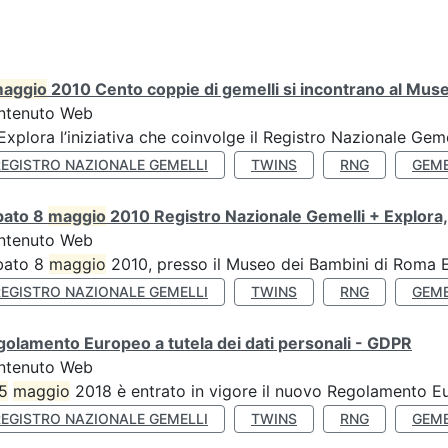
aggio
2010 Cento coppie di gemelli si incontrano al Muse
ntenuto Web
’Explora l’iniziativa che coinvolge il Registro Nazionale Gemel
REGISTRO NAZIONALE GEMELLI
TWINS
RNG
GEME
bato 8
maggio
2010 Registro Nazionale Gemelli + Explora,
ntenuto Web
bato 8
maggio
2010, presso il Museo dei Bambini di Roma Ex
REGISTRO NAZIONALE GEMELLI
TWINS
RNG
GEME
olamento Europeo a tutela dei dati personali - GDPR
ntenuto Web
5
maggio
2018 è entrato in vigore il nuovo Regolamento Eu
REGISTRO NAZIONALE GEMELLI
TWINS
RNG
GEME