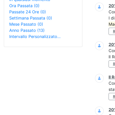
Ora Passata
(0)
201
Passate 24 Ore
(0)
Co
Settimana Passata
(0)
I d
Mese Passato
(0)
Ma
Anno Passato
(13)
Intervallo Personalizzato…
201
Co
Il 
Il 
Co
sta
201