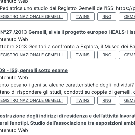
ntenuto Web
Pediatrics uno studio del Registro Gemelli dell'ISS: https
REGISTRO NAZIONALE GEMELLI
TWINS
RNG
GEME
N°27 /2013 Gemelli, al via il progetto europeo HEALS: l’Iss
ntenuto Web
ttobre 2013 Genitori a confronto a Explora, il Museo dei B
REGISTRO NAZIONALE GEMELLI
TWINS
RNG
GEME
9 - ISS, gemelli sotto esame
ntenuto Web
nto pesano i geni su alcune caratteristiche degli individui
tano di rispondere gli studi, condotti su coppie di gemelli, d
REGISTRO NAZIONALE GEMELLI
TWINS
RNG
GEME
ostruzione degli indirizzi di residenza e dell’attività lavo
ersi fenotipi. Studio dell’associazione tra esposizioni amb
ntenuto Web