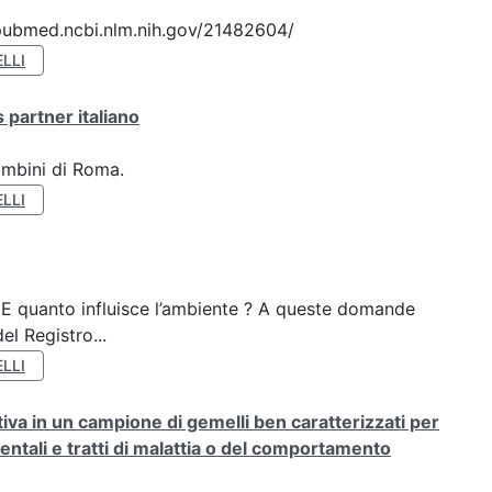
://pubmed.ncbi.nlm.nih.gov/21482604/
LLI
 partner italiano
ambini di Roma.
LLI
? E quanto influisce l’ambiente ? A queste domande
el Registro...
LLI
rativa in un campione di gemelli ben caratterizzati per
ientali e tratti di malattia o del comportamento