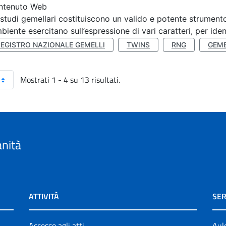
ntenuto Web
 studi gemellari costituiscono un valido e potente strumento 
mbiente esercitano sull’espressione di vari caratteri, per ident
REGISTRO NAZIONALE GEMELLI
TWINS
RNG
GEME
Mostrati 1 - 4 su 13 risultati.
anità
ATTIVITÀ
SER
Accesso agli atti
Aul