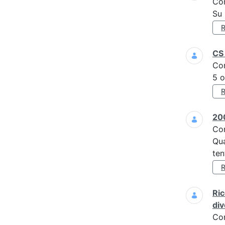
Co
Su 
CS 
Co
5 o
200
Co
Qua
ten
Ric
div
Co