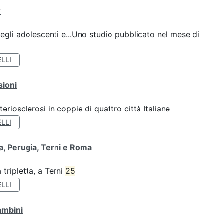
?
gli adolescenti e...Uno studio pubblicato nel mese di
LLI
sioni
teriosclerosi in coppie di quattro città Italiane
LLI
va, Perugia, Terni e Roma
tripletta, a Terni
25
LLI
ambini