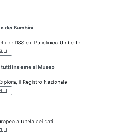
o dei Bambini,
li dell’ISS e il Policlinico Umberto I
LLI
 tutti insieme al Museo
plora, il Registro Nazionale
LLI
ropeo a tutela dei dati
LLI