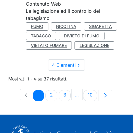
Contenuto Web
La legislazione ed il controllo del
tabagismo
FUMO
NICOTINA
SIGARETTA
TABACCO
DIVIETO DI FUMO
VIETATO FUMARE
LEGISLAZIONE
4 Elementi
Mostrati 1 - 4 su 37 risultati.
Pagina
Pagina
Pagina
Pagina
1
2
3
...
10
Pagine intermedie Use TA