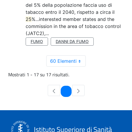
del 5% della popolazione faccia uso di
tabacco entro il 2040, rispetto a circa il
25
%...interested member states and the
commission in the area of tobacco control
(JATC2),...
FUMO
DANNI DA FUMO
60 Elementi
Mostrati 1 - 17 su 17 risultati.
Pagina
1
Istituto Superiore di Sanità