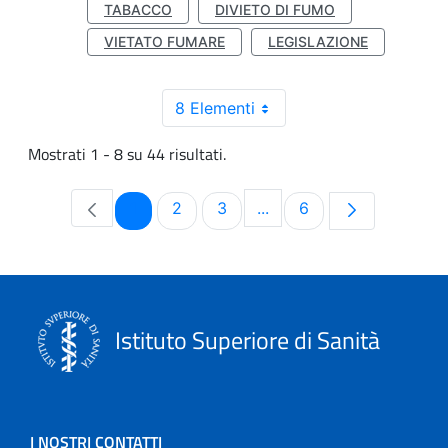
TABACCO
DIVIETO DI FUMO
VIETATO FUMARE
LEGISLAZIONE
8 Elementi
Mostrati 1 - 8 su 44 risultati.
Pagina
Pagina
Pagina
Pagina
1
2
3
...
6
Pagine intermedie Use T
Istituto Superiore di Sanità
I NOSTRI CONTATTI