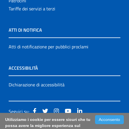
Patrocini
Tariffe dei servizi a terzi
ATTI DI NOTIFICA
Atti di notificazione per pubblici proclami
ACCESSIBILITÀ
Dichiarazione di accessibilità
Seguici su:
Utilizziamo i cookie per essere sicuri che tu
Acconsento
Accessibilità: form di segnalazione di prima istanza per
possa avere la migliore esperienza sul