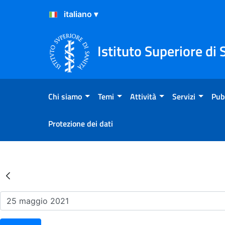
Salta al Contenuto
Salta al Footer
Istituto Superiore di 
Chi siamo
Temi
Attività
Servizi
Pub
Protezione dei dati
Risultati della Ricerca - Ev