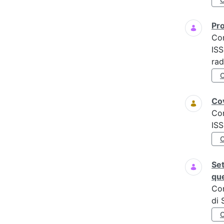
Pro
Co
ISS
rad
Cov
Co
ISS
Set
que
Co
di 