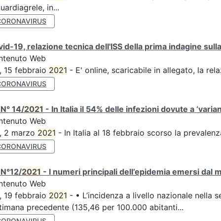
uardiagrele, in...
CORONAVIRUS
id-19, relazione tecnica dell'ISS della prima indagine sulla
ntenuto Web
, 15 febbraio
2021
- E' online, scaricabile in allegato, la rel
CORONAVIRUS
N° 14/
2021
- In Italia il 54% delle infezioni dovute a ‘varian
ntenuto Web
S, 2 marzo
2021
- In Italia al 18 febbraio scorso la prevalen
CORONAVIRUS
 N°12/
2021
- I numeri principali dell’epidemia emersi dal
ntenuto Web
, 19 febbraio
2021
- • L’incidenza a livello nazionale nella 
timana precedente (135,46 per 100.000 abitanti...
CORONAVIRUS