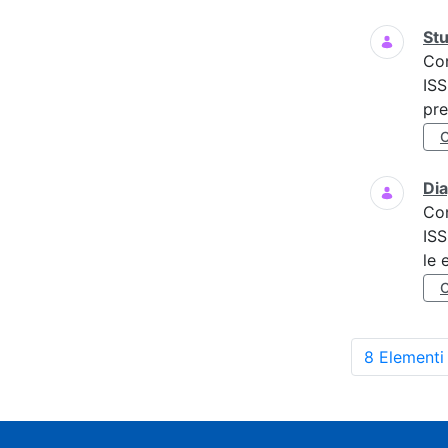
Stu
Co
ISS
pre
Dia
Co
ISS
le 
8 Elementi