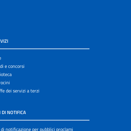
VIZI
e
di e concorsi
ioteca
ocini
ffe dei servizi a terzi
I DI NOTIFICA
 di notificazione per pubblici proclami