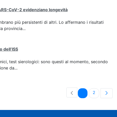
 SARS-CoV-2 evidenziano longevità
no più persistenti di altri. Lo affermano i risultati
la provincia...
o dell’ISS
nici, test sierologici: sono questi al momento, secondo
ione da...
Pagina
Pagina
1
2