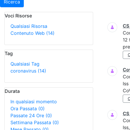
Ricerca
Voci Risorse
Ricerca
CS
Qualsiasi Risorsa
Co
Contenuto Web
(14)
12 
pre
Tag
Qualsiasi Tag
Cov
coronavirus
(14)
Co
Iss
CoV
Durata
In qualsiasi momento
Ora Passata
(0)
CS
Passate 24 Ore
(0)
Co
Settimana Passata
(0)
Iss
Mese Passato
(0)