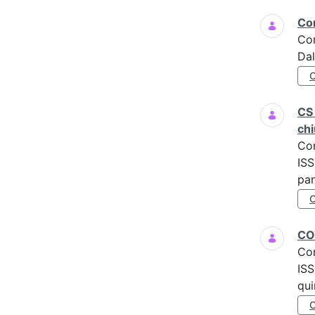
Com
Co
Dal
CS 
chi
Co
ISS
pan
COV
Co
ISS
qui