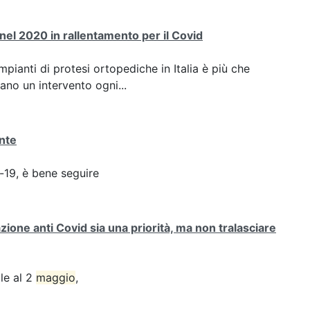
nel 2020 in rallentamento per il Covid
pianti di protesi ortopediche in Italia è più che
no un intervento ogni...
ante
d-19, è bene seguire
one anti Covid sia una priorità, ma non tralasciare
ile al 2
maggio
,