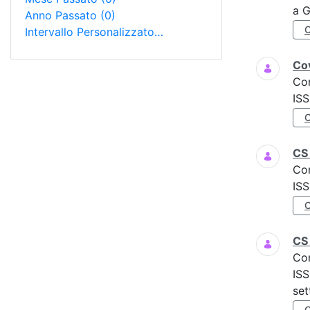
a G
Anno Passato
(0)
Intervallo Personalizzato…
Cov
Co
ISS
CS 
Co
IS
CS
Co
ISS
set