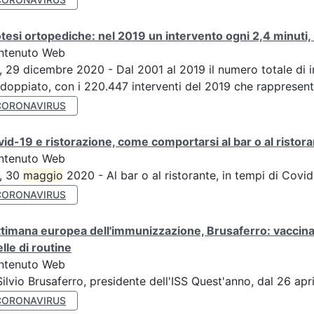
tesi ortopediche: nel 2019 un intervento ogni 2,4 minuti, 
ntenuto Web
, 29 dicembre 2020 - Dal 2001 al 2019 il numero totale di im
doppiato, con i 220.447 interventi del 2019 che rappresenta
CORONAVIRUS
id-19 e ristorazione, come comportarsi al bar o al ristor
ntenuto Web
, 30
maggio
2020 - Al bar o al ristorante, in tempi di Covi
CORONAVIRUS
timana europea dell'immunizzazione, Brusaferro: vaccinazi
lle di routine
ntenuto Web
Silvio Brusaferro, presidente dell'ISS Quest'anno, dal 26 apr
CORONAVIRUS