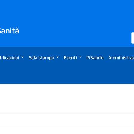
Sanità
blicazioni
Sala stampa
Eventi
ISSalute
Amministraz
enti