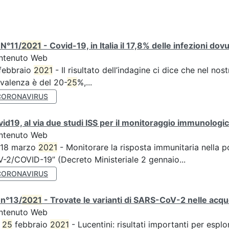
 N°11/
2021
- Covid-19, in Italia il 17,8% delle infezioni dov
ntenuto Web
febbraio
2021
- Il risultato dell’indagine ci dice che nel no
valenza è del 20-
25
%,...
CORONAVIRUS
id19, al via due studi ISS per il monitoraggio immunologico
ntenuto Web
 18 marzo
2021
- Monitorare la risposta immunitaria nella p
-2/COVID-19” (Decreto Ministeriale 2 gennaio...
CORONAVIRUS
 n°13/
2021
- Trovate le varianti di SARS-CoV-2 nelle acque
ntenuto Web
,
25
febbraio
2021
- Lucentini: risultati importanti per esplo