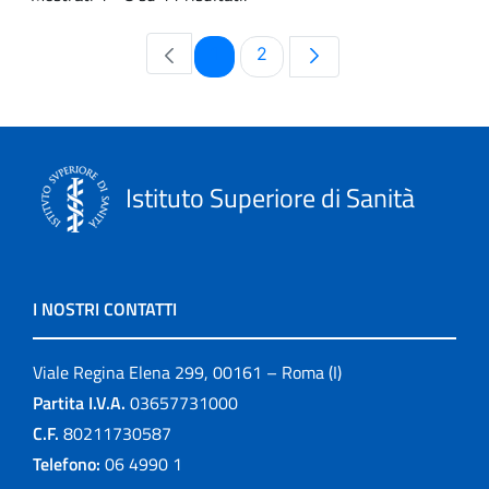
Pagina
Pagina
1
2
Istituto Superiore di Sanità
I NOSTRI CONTATTI
Viale Regina Elena 299, 00161 – Roma (I)
Partita I.V.A.
03657731000
C.F.
80211730587
Telefono:
06 4990 1