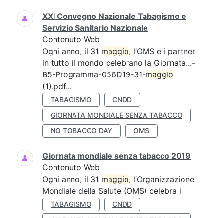
XXI Convegno Nazionale Tabagismo e
Servizio Sanitario Nazionale
Contenuto Web
Ogni anno, il 31
maggio
, l’OMS e i partner
in tutto il mondo celebrano la Giornata...-
B5-Programma-056D19-31-
maggio
(1).pdf...
TABAGISMO
CNDD
GIORNATA MONDIALE SENZA TABACCO
NO TOBACCO DAY
OMS
Giornata mondiale senza tabacco 2019
Contenuto Web
Ogni anno, il 31
maggio
, l’Organizzazione
Mondiale della Salute (OMS) celebra il
TABAGISMO
CNDD