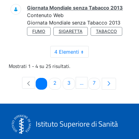
Giornata Mondiale senza Tabacco 2013
Contenuto Web
Giornata Mondiale senza Tabacco 2013
FUMO
SIGARETTA
TABACCO
4 Elementi
Mostrati 1 - 4 su 25 risultati.
Pagina
Pagina
Pagina
Pagina
1
2
3
...
7
Pagine intermedie Use T
Istituto Superiore di Sanità