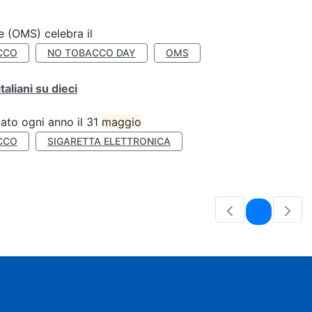
e (OMS) celebra il
CCO
NO TOBACCO DAY
OMS
liani su dieci
ato ogni anno il 31
maggio
CCO
SIGARETTA ELETTRONICA
Pagina
1