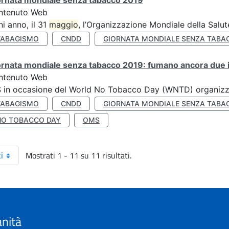
ornata mondiale senza tabacco 2019
ntenuto Web
i anno, il 31
maggio
, l’Organizzazione Mondiale della Salut
TABAGISMO
CNDD
GIORNATA MONDIALE SENZA TABA
rnata mondiale senza tabacco 2019: fumano ancora due ita
ntenuto Web
S in occasione del World No Tobacco Day (WNTD) organizz
TABAGISMO
CNDD
GIORNATA MONDIALE SENZA TABA
NO TOBACCO DAY
OMS
Mostrati 1 - 11 su 11 risultati.
i
anità