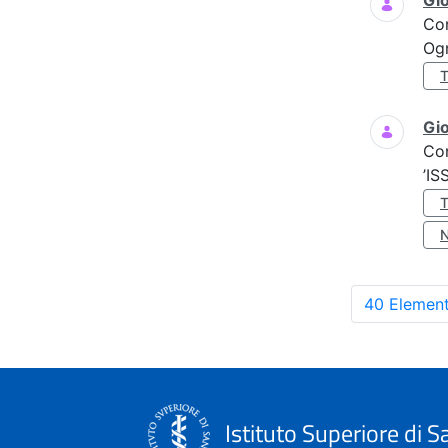
Gi
Co
Ogn
Gio
Co
’IS
40 Element
Istituto Superiore di S