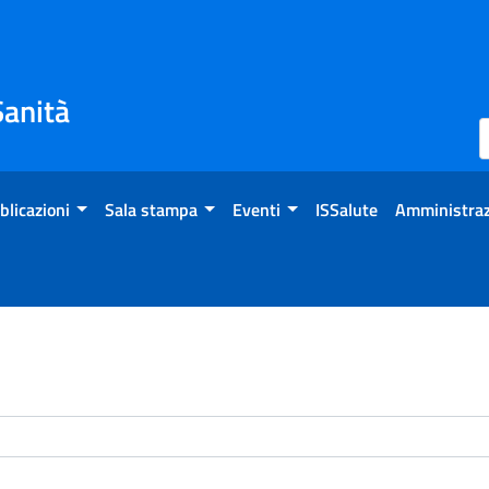
Sanità
blicazioni
Sala stampa
Eventi
ISSalute
Amministraz
enti