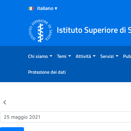
Salta al Contenuto
Salta al Footer
Istituto Superiore di 
Chi siamo
Temi
Attività
Servizi
Pub
Protezione dei dati
Risultati della Ricerca - Ev