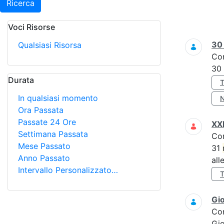
Ricerca
Voci Risorse
Ricerca
3
Qualsiasi Risorsa
Co
30
Durata
In qualsiasi momento
Ora Passata
Passate 24 Ore
XXI
Settimana Passata
Co
Mese Passato
31
Anno Passato
all
Intervallo Personalizzato…
Gi
Co
Gi