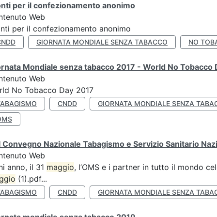
nti per il confezionamento anonimo
ntenuto Web
nti per il confezionamento anonimo
CNDD
GIORNATA MONDIALE SENZA TABACCO
NO TOB
ornata Mondiale senza tabacco 2017 - World No Tobacco
ntenuto Web
rld No Tobacco Day 2017
TABAGISMO
CNDD
GIORNATA MONDIALE SENZA TABA
OMS
 Convegno Nazionale Tabagismo e Servizio Sanitario Naz
ntenuto Web
i anno, il 31
maggio
, l’OMS e i partner in tutto il mondo 
ggio
(1).pdf...
TABAGISMO
CNDD
GIORNATA MONDIALE SENZA TABA