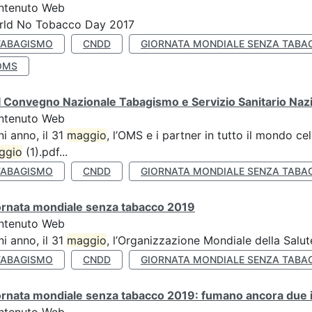
ntenuto Web
rld No Tobacco Day 2017
TABAGISMO
CNDD
GIORNATA MONDIALE SENZA TABA
OMS
 Convegno Nazionale Tabagismo e Servizio Sanitario Naz
ntenuto Web
i anno, il 31
maggio
, l’OMS e i partner in tutto il mondo 
ggio
(1).pdf...
TABAGISMO
CNDD
GIORNATA MONDIALE SENZA TABA
ornata mondiale senza tabacco 2019
ntenuto Web
i anno, il 31
maggio
, l’Organizzazione Mondiale della Salut
TABAGISMO
CNDD
GIORNATA MONDIALE SENZA TABA
rnata mondiale senza tabacco 2019: fumano ancora due ita