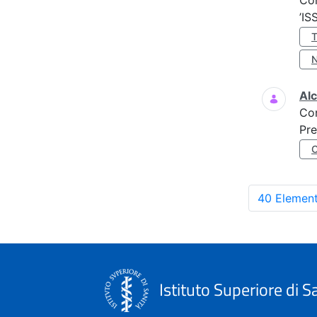
Co
’IS
Al
Co
Pre
40 Element
Istituto Superiore di S