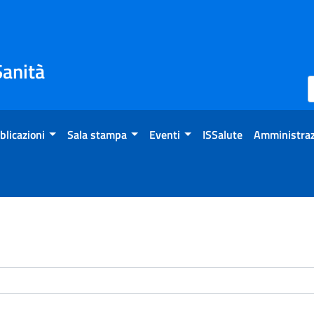
Sanità
blicazioni
Sala stampa
Eventi
ISSalute
Amministraz
enti