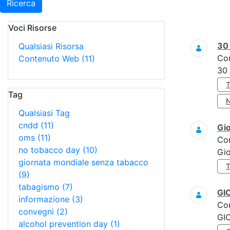
Ricerca
Voci Risorse
Ricerca
3
Qualsiasi Risorsa
Co
Contenuto Web
(11)
30
Tag
Qualsiasi Tag
cndd
(11)
Gi
oms
(11)
Co
no tobacco day
(10)
Gi
giornata mondiale senza tabacco
(9)
tabagismo
(7)
GI
informazione
(3)
Co
convegni
(2)
GI
alcohol prevention day
(1)