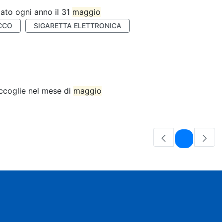
ato ogni anno il 31
maggio
CCO
SIGARETTA ELETTRONICA
accoglie nel mese di
maggio
Pagina
1