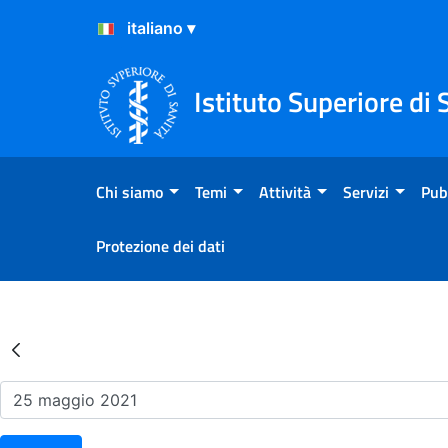
Salta al Contenuto
Salta al Footer
Istituto Superiore di 
Chi siamo
Temi
Attività
Servizi
Pub
Protezione dei dati
Risultati della Ricerca - Ev