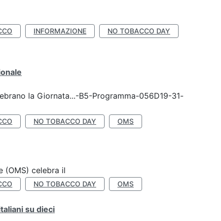
CCO
INFORMAZIONE
NO TOBACCO DAY
ionale
celebrano la Giornata...-B5-Programma-056D19-31-
CCO
NO TOBACCO DAY
OMS
e (OMS) celebra il
CCO
NO TOBACCO DAY
OMS
liani su dieci