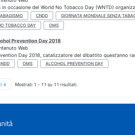
ntenuto Web
S in occasione del World No Tobacco Day (WNTD) organizz
TABAGISMO
CNDD
GIORNATA MONDIALE SENZA TABA
NO TOBACCO DAY
OMS
cohol Prevention Day 2018
ntenuto Web
vention Day 2018, catalizzatore del dibattito quest’anno r
CNDD
OMS
ALCOHOL PREVENTION DAY
Mostrati 1 - 11 su 11 risultati.
i
anità