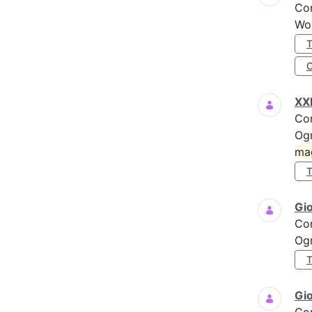
Co
Wo
XXI
Co
Ogn
ma
Gi
Co
Ogn
Gio