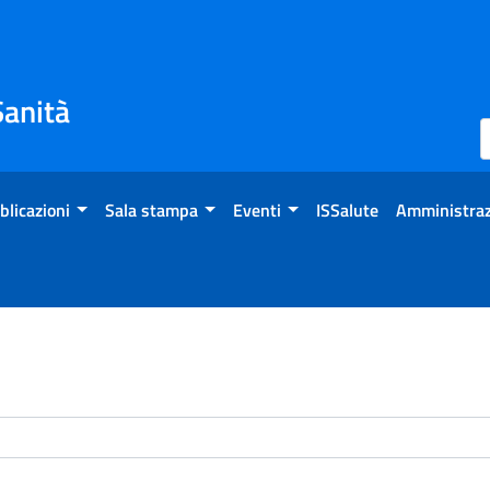
Sanità
blicazioni
Sala stampa
Eventi
ISSalute
Amministraz
enti