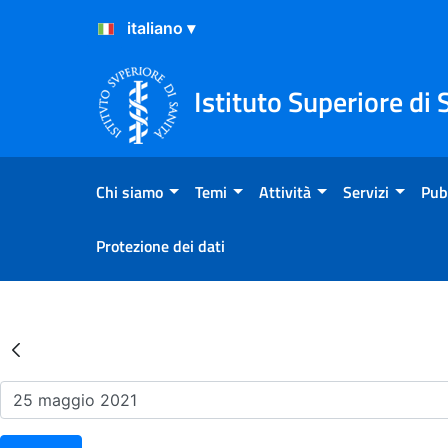
Salta al Contenuto
Salta al Footer
Istituto Superiore di 
Chi siamo
Temi
Attività
Servizi
Pub
Protezione dei dati
Risultati della Ricerca - Ev