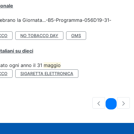
ionale
celebrano la Giornata...-B5-Programma-056D19-31-
CCO
NO TOBACCO DAY
OMS
liani su dieci
ato ogni anno il 31
maggio
CCO
SIGARETTA ELETTRONICA
Pagina
1