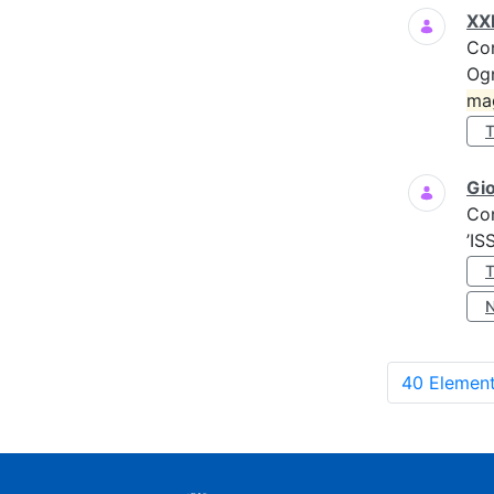
XXI
Co
Ogn
ma
Gio
Co
’IS
40 Element