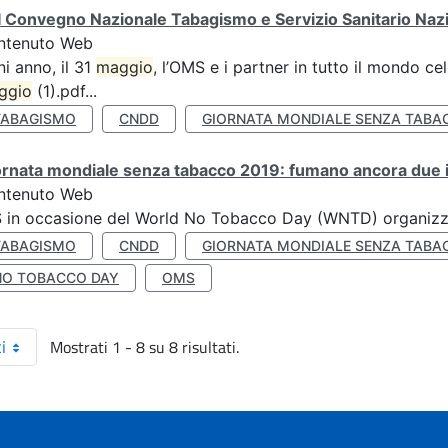
 Convegno Nazionale Tabagismo e Servizio Sanitario Naz
ntenuto Web
i anno, il 31
maggio
, l’OMS e i partner in tutto il mondo 
ggio
(1).pdf...
TABAGISMO
CNDD
GIORNATA MONDIALE SENZA TABA
rnata mondiale senza tabacco 2019: fumano ancora due ita
ntenuto Web
S in occasione del World No Tobacco Day (WNTD) organizz
TABAGISMO
CNDD
GIORNATA MONDIALE SENZA TABA
NO TOBACCO DAY
OMS
Mostrati 1 - 8 su 8 risultati.
i