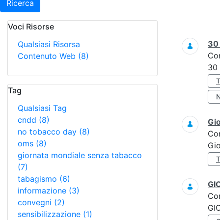
Ricerca
Voci Risorse
Ricerca
3
Qualsiasi Risorsa
Co
Contenuto Web
(8)
30
Tag
Qualsiasi Tag
cndd
(8)
Gi
no tobacco day
(8)
Co
oms
(8)
Gi
giornata mondiale senza tabacco
(7)
tabagismo
(6)
GI
informazione
(3)
Co
convegni
(2)
GI
sensibilizzazione
(1)