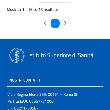
Mostrati 1 - 16 su 16 risultati.
Pagina
1
Istituto Superiore di Sanità
I NOSTRI CONTATTI
Viale Regina Elena 299, 00161 – Roma (I)
Partita I.V.A.
03657731000
C.F.
80211730587