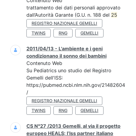
Contenuto Web
trattamento dei dati personali approvato
dall’Autorità Garante (G.U. n. 188 del
25
REGISTRO NAZIONALE GEMELLI
TWINS
RNG
GEMELLI
2011/04/13 - L'ambiente e i geni
condizionano il sonno dei bambini
Contenuto Web
Su Pediatrics uno studio del Registro
Gemelli dell'ISS:
https://pubmed.ncbi.nlm.nih.gov/21482604
/
REGISTRO NAZIONALE GEMELLI
TWINS
RNG
GEMELLI
CS N°27 /2013 Gemelli, al via il progetto
europeo HEALS: l’Iss partner italiano