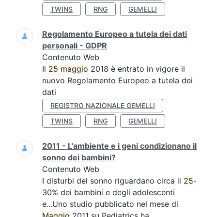
TWINS
RNG
GEMELLI
Regolamento Europeo a tutela dei dati
personali - GDPR
Contenuto Web
Il
25
maggio
2018 è entrato in vigore il
nuovo Regolamento Europeo a tutela dei
dati
REGISTRO NAZIONALE GEMELLI
TWINS
RNG
GEMELLI
2011 - L’ambiente e i geni condizionano il
sonno dei bambini?
Contenuto Web
I disturbi del sonno riguardano circa il
25
-
30% dei bambini e degli adolescenti
e...Uno studio pubblicato nel mese di
Maggio
2011 su Pediatrics ha...