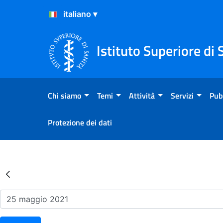
Salta al Contenuto
Salta al Footer
Istituto Superiore di 
Chi siamo
Temi
Attività
Servizi
Pub
Protezione dei dati
Risultati della Ricerca - Ev