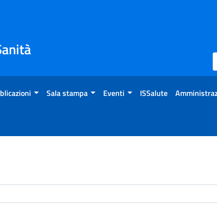
Sanità
blicazioni
Sala stampa
Eventi
ISSalute
Amministraz
enti