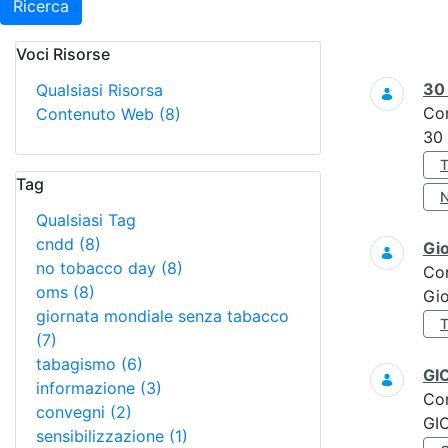
Ricerca
Voci Risorse
Ricerca
3
Qualsiasi Risorsa
Co
Contenuto Web
(8)
30
Tag
Qualsiasi Tag
cndd
(8)
Gi
no tobacco day
(8)
Co
oms
(8)
Gi
giornata mondiale senza tabacco
(7)
tabagismo
(6)
GI
informazione
(3)
Co
convegni
(2)
GI
sensibilizzazione
(1)