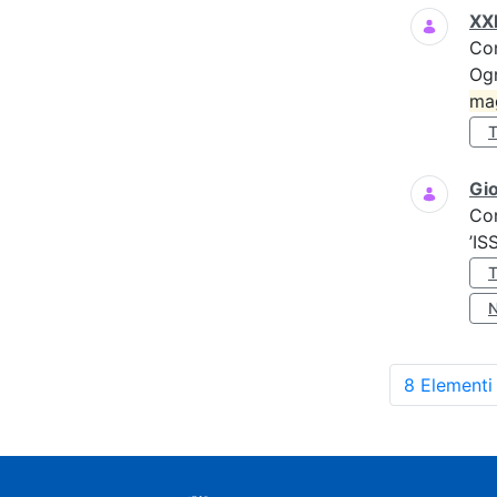
XXI
Co
Ogn
ma
Gio
Co
’IS
8 Elementi