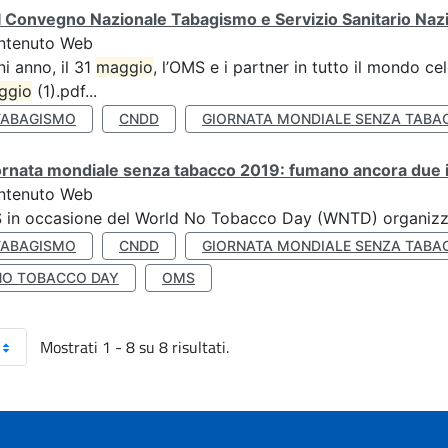
 Convegno Nazionale Tabagismo e Servizio Sanitario Naz
ntenuto Web
i anno, il 31
maggio
, l’OMS e i partner in tutto il mondo 
ggio
(1).pdf...
TABAGISMO
CNDD
GIORNATA MONDIALE SENZA TABA
rnata mondiale senza tabacco 2019: fumano ancora due ita
ntenuto Web
S in occasione del World No Tobacco Day (WNTD) organizz
TABAGISMO
CNDD
GIORNATA MONDIALE SENZA TABA
NO TOBACCO DAY
OMS
Mostrati 1 - 8 su 8 risultati.