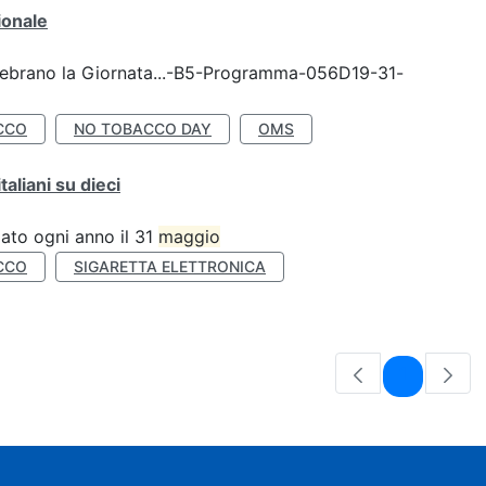
ionale
celebrano la Giornata...-B5-Programma-056D19-31-
CCO
NO TOBACCO DAY
OMS
liani su dieci
ato ogni anno il 31
maggio
CCO
SIGARETTA ELETTRONICA
Pagina
1