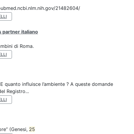
://pubmed.ncbi.nlm.nih.gov/21482604/
LLI
 partner italiano
ambini di Roma.
LLI
? E quanto influisce l’ambiente ? A queste domande
el Registro...
LLI
nore” (Genesi,
25