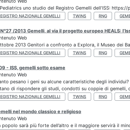
ntenuto Web
Pediatrics uno studio del Registro Gemelli dell'ISS: https
REGISTRO NAZIONALE GEMELLI
TWINS
RNG
GEME
N°27 /2013 Gemelli, al via il progetto europeo HEALS: l’Iss
ntenuto Web
ttobre 2013 Genitori a confronto a Explora, il Museo dei B
REGISTRO NAZIONALE GEMELLI
TWINS
RNG
GEME
9 - ISS, gemelli sotto esame
ntenuto Web
nto pesano i geni su alcune caratteristiche degli individui
tano di rispondere gli studi, condotti su coppie di gemelli, d
REGISTRO NAZIONALE GEMELLI
TWINS
RNG
GEME
emelli nel mondo classico e religioso
ntenuto Web
n popolo sarà più forte dell’altro e il maggiore servirà il mi