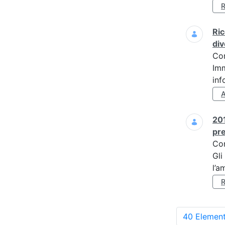
Ric
div
Co
Imm
inf
201
pre
Co
Gli
l’a
40 Element