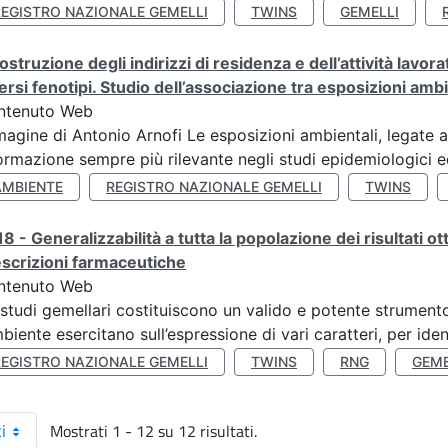
REGISTRO NAZIONALE GEMELLI
TWINS
GEMELLI
ostruzione degli indirizzi di residenza e dell’attività lavo
ersi fenotipi. Studio dell’associazione tra esposizioni amb
ntenuto Web
agine di Antonio Arnofi Le esposizioni ambientali, legate all
ormazione sempre più rilevante negli studi epidemiologici ed
AMBIENTE
REGISTRO NAZIONALE GEMELLI
TWINS
8 - Generalizzabilità a tutta la popolazione dei risultati ot
scrizioni farmaceutiche
ntenuto Web
 studi gemellari costituiscono un valido e potente strumento 
mbiente esercitano sull’espressione di vari caratteri, per ident
REGISTRO NAZIONALE GEMELLI
TWINS
RNG
GEME
Mostrati 1 - 12 su 12 risultati.
i