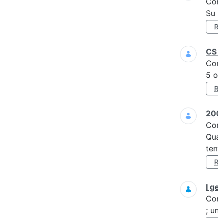
Co
Su 
CS 
Co
5 o
200
Co
Qua
ten
I g
Co
; u