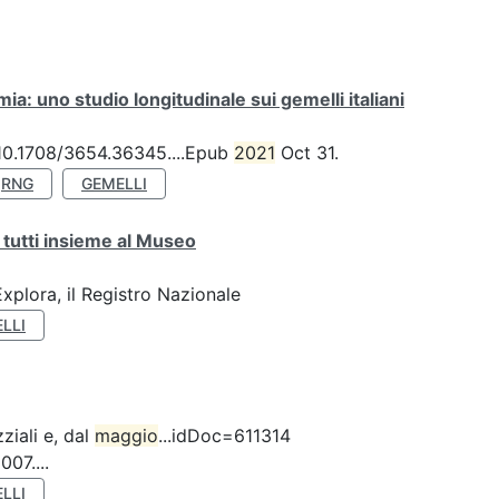
a: uno studio longitudinale sui gemelli italiani
: 10.1708/3654.36345....Epub
2021
Oct 31.
RNG
GEMELLI
 tutti insieme al Museo
plora, il Registro Nazionale
LLI
ziali e, dal
maggio
...idDoc=611314
07....
LLI