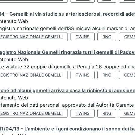
4 - Gemelli: al via studio su arteriosclerosi, record di ade
ntenuto Web
Registro nazionale gemelli dell’ISS misura alcuni marker di ar
REGISTRO NAZIONALE GEMELLI
TWINS
RNG
GEME
Registro Nazionale Gemelli ringrazia tutti i gemelli di Pado
ntenuto Web
te visitate 32 coppie di gemelli, a Perugia 26 coppie ed una 
REGISTRO NAZIONALE GEMELLI
TWINS
RNG
GEME
ché ad alcuni gemelli arriva a casa la richiesta di adesione
ntenuto Web
ttamento dei dati personali approvato dall’Autorità Garante
REGISTRO NAZIONALE GEMELLI
TWINS
RNG
GEME
1/04/13 - L'ambiente e i geni condizionano il sonno dei b