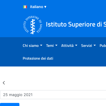
Salta al Contenuto
Salta al Footer
Istituto Superiore di 
Chi siamo
Temi
Attività
Servizi
Pub
Protezione dei dati
Risultati della Ricerca - Ev