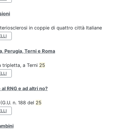
sioni
teriosclerosi in coppie di quattro città Italiane
LLI
va, Perugia, Terni e Roma
tripletta, a Terni
25
LLI
 al RNG e ad altri no?
 (G.U. n. 188 del
25
LLI
ambini