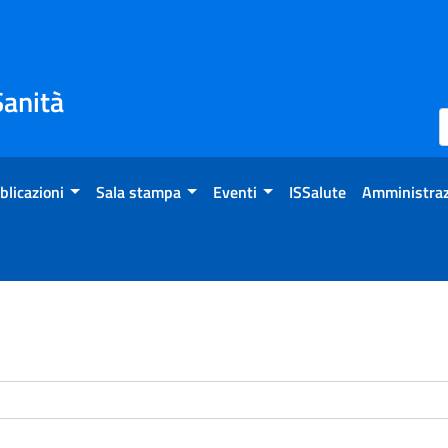
Sanità
blicazioni
Sala stampa
Eventi
ISSalute
Amministraz
enti