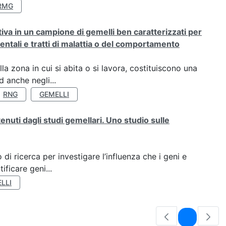
RMG
rativa in un campione di gemelli ben caratterizzati per
ientali e tratti di malattia o del comportamento
a zona in cui si abita o si lavora, costituiscono una
 anche negli...
RNG
GEMELLI
tenuti dagli studi gemellari. Uno studio sulle
di ricerca per investigare l’influenza che i geni e
ificare geni...
LLI
Pagina
1