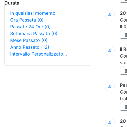
Durata
In qualsiasi momento
201
Ora Passata
(0)
Co
Passate 24 Ore
(0)
Il 
Settimana Passata
(0)
Mese Passato
(0)
Anno Passato
(12)
Il 
Intervallo Personalizzato…
Co
sta
Per
Co
tra
201