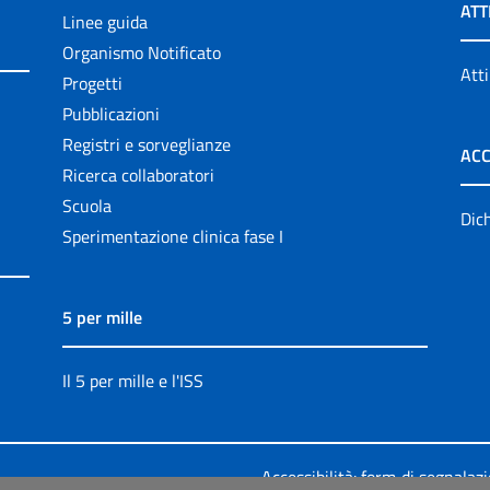
ATT
Linee guida
Organismo Notificato
Atti
Progetti
Pubblicazioni
Registri e sorveglianze
ACC
Ricerca collaboratori
Scuola
Dich
Sperimentazione clinica fase I
5 per mille
Il 5 per mille e l'ISS
Accessibilità: form di segnalaz