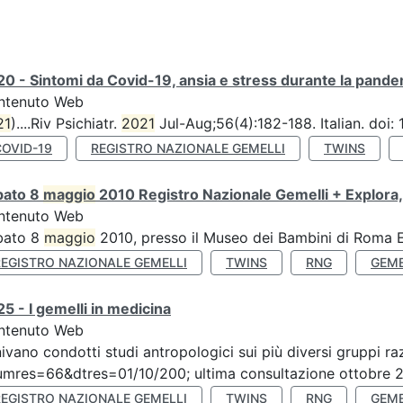
0 - Sintomi da Covid-19, ansia e stress durante la pandemi
ntenuto Web
21
)....Riv Psichiatr.
2021
Jul-Aug;56(4):182-188. Italian. doi
COVID-19
REGISTRO NAZIONALE GEMELLI
TWINS
bato 8
maggio
2010 Registro Nazionale Gemelli + Explora,
ntenuto Web
bato 8
maggio
2010, presso il Museo dei Bambini di Roma Ex
REGISTRO NAZIONALE GEMELLI
TWINS
RNG
GEME
5 - I gemelli in medicina
ntenuto Web
ivano condotti studi antropologici sui più diversi gruppi raz
mres=66&dtres=01/10/200; ultima consultazione ottobre 20
REGISTRO NAZIONALE GEMELLI
TWINS
RNG
GEME