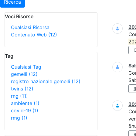
Ricerca
Voci Risorse
Ricerca
202
Qualsiasi Risorsa
Co
Contenuto Web
(12)
20
Tag
Sa
Qualsiasi Tag
Co
gemelli
(12)
Sa
registro nazionale gemelli
(12)
twins
(12)
rng
(11)
ambiente
(1)
202
covid-19
(1)
Co
rmg
(1)
ven
&nu