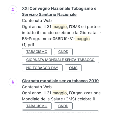
XXI Convegno Nazionale Tabagismo e
Servizio Sanitario Nazionale
Contenuto Web
Ogni anno, il 31
maggio
, l’OMS e i partner
in tutto il mondo celebrano la Giornata...-
B5-Programma-056D19-31-
maggio
(1).pdf...
TABAGISMO
CNDD
GIORNATA MONDIALE SENZA TABACCO
NO TOBACCO DAY
OMS
Giornata mondiale senza tabacco 2019
Contenuto Web
Ogni anno, il 31
maggio
, l’Organizzazione
Mondiale della Salute (OMS) celebra il
TABAGISMO
CNDD