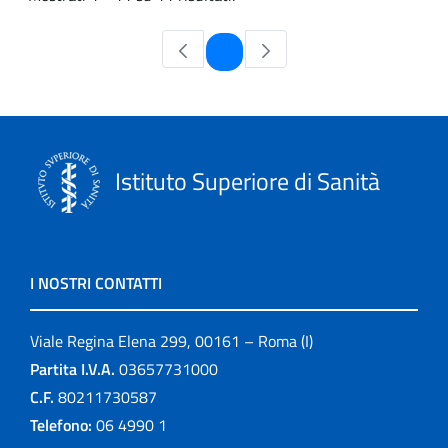
Pagina
1
Istituto Superiore di Sanità
I NOSTRI CONTATTI
Viale Regina Elena 299, 00161 – Roma (I)
Partita I.V.A.
03657731000
C.F.
80211730587
Telefono:
06 4990 1