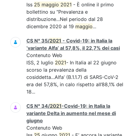
Iss
25 maggio 2021
- È online il primo
bollettino su “Prevalenza e
distribuzione...Nel periodo dal 28
dicembre 2020 al 19
maggio
...
CS N° 35/
2021
- Covid-19: in Italia la
‘variante Alfa’ al 57,8%, il 22,7% dei casi
Contenuto Web
ISS, 2 luglio
2021
- In Italia al 22 giugno
scorso la prevalenza della
cosiddetta...Alfa’ (B.1.1.7) di SARS-CoV-2
era del 57,8%, in calo rispetto all’88,1% del
18...
CS N° 34/
2021
-Covid-19: in Italia la
variante Delta in aumento nel mese di
giugno
Contenuto Web
Iss
25
giugno
2021
- E’ ancora la variante