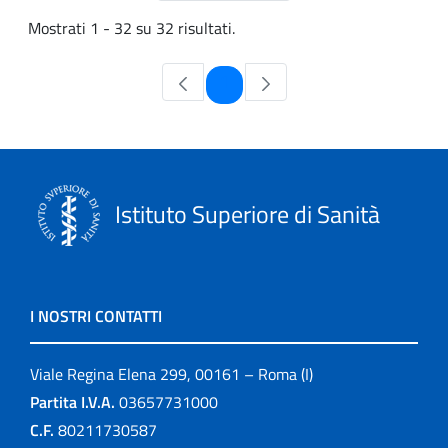
Mostrati 1 - 32 su 32 risultati.
Pagina
1
Istituto Superiore di Sanità
I NOSTRI CONTATTI
Viale Regina Elena 299, 00161 – Roma (I)
Partita I.V.A.
03657731000
C.F.
80211730587