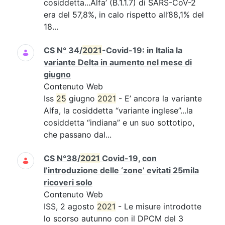
cosiddetta...Alfa’ (B.1.1.7) di SARS-CoV-2
era del 57,8%, in calo rispetto all’88,1% del
18...
CS N° 34/
2021
-Covid-19: in Italia la
variante Delta in aumento nel mese di
giugno
Contenuto Web
Iss
25
giugno
2021
- E’ ancora la variante
Alfa, la cosiddetta “variante inglese”...la
cosiddetta “indiana” e un suo sottotipo,
che passano dal...
CS N°38/
2021
Covid-19, con
l’introduzione delle ‘zone’ evitati 25mila
ricoveri solo
Contenuto Web
ISS, 2 agosto
2021
- Le misure introdotte
lo scorso autunno con il DPCM del 3