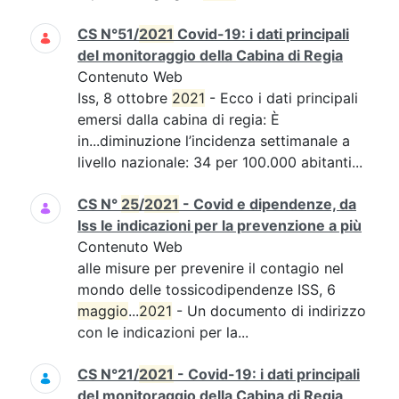
CS N°51/
2021
Covid-19: i dati principali
del monitoraggio della Cabina di Regia
Contenuto Web
Iss, 8 ottobre
2021
- Ecco i dati principali
emersi dalla cabina di regia: È
in...diminuzione l’incidenza settimanale a
livello nazionale: 34 per 100.000 abitanti...
CS N°
25
/
2021
- Covid e dipendenze, da
Iss le indicazioni per la prevenzione a più
Contenuto Web
alle misure per prevenire il contagio nel
mondo delle tossicodipendenze ISS, 6
maggio
...
2021
- Un documento di indirizzo
con le indicazioni per la...
CS N°21/
2021
- Covid-19: i dati principali
del monitoraggio della Cabina di Regia