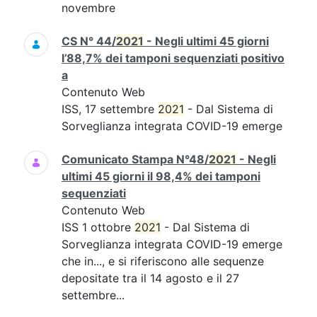
novembre
CS N° 44/
2021
- Negli ultimi 45 giorni
l’88,7% dei tamponi sequenziati positivo
a
Contenuto Web
ISS, 17 settembre
2021
- Dal Sistema di
Sorveglianza integrata COVID-19 emerge
Comunicato Stampa N°48/
2021
- Negli
ultimi 45 giorni il 98,4% dei tamponi
sequenziati
Contenuto Web
ISS 1 ottobre
2021
- Dal Sistema di
Sorveglianza integrata COVID-19 emerge
che in..., e si riferiscono alle sequenze
depositate tra il 14 agosto e il 27
settembre...