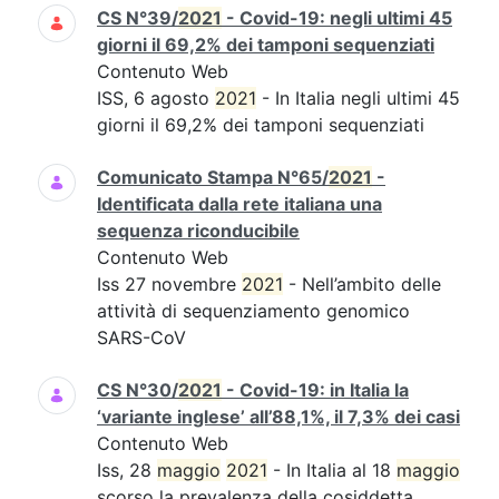
CS N°39/
2021
- Covid-19: negli ultimi 45
giorni il 69,2% dei tamponi sequenziati
Contenuto Web
ISS, 6 agosto
2021
- In Italia negli ultimi 45
giorni il 69,2% dei tamponi sequenziati
Comunicato Stampa N°65/
2021
-
Identificata dalla rete italiana una
sequenza riconducibile
Contenuto Web
Iss 27 novembre
2021
- Nell’ambito delle
attività di sequenziamento genomico
SARS-CoV
CS N°30/
2021
- Covid-19: in Italia la
‘variante inglese’ all’88,1%, il 7,3% dei casi
Contenuto Web
Iss, 28
maggio
2021
- In Italia al 18
maggio
scorso la prevalenza della cosiddetta