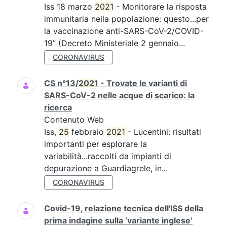
Iss 18 marzo
2021
- Monitorare la risposta
immunitaria nella popolazione: questo...per
la vaccinazione anti-SARS-CoV-2/COVID-
19” (Decreto Ministeriale 2 gennaio...
CORONAVIRUS
CS n°13/
2021
- Trovate le varianti di
SARS-CoV-2 nelle acque di scarico: la
ricerca
Contenuto Web
Iss,
25
febbraio
2021
- Lucentini: risultati
importanti per esplorare la
variabilità...raccolti da impianti di
depurazione a Guardiagrele, in...
CORONAVIRUS
Covid-19, relazione tecnica dell'ISS della
prima indagine sulla ‘variante inglese’