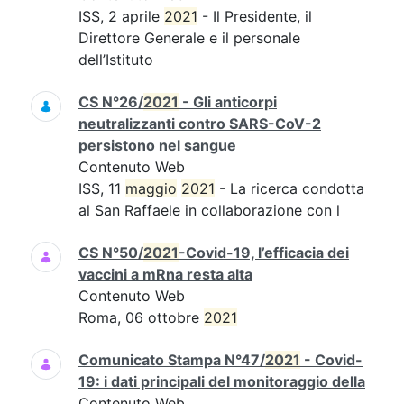
ISS, 2 aprile
2021
- Il Presidente, il
Direttore Generale e il personale
dell’Istituto
CS N°26/
2021
- Gli anticorpi
neutralizzanti contro SARS-CoV-2
persistono nel sangue
Contenuto Web
ISS, 11
maggio
2021
- La ricerca condotta
al San Raffaele in collaborazione con l
CS N°50/
2021
-Covid-19, l’efficacia dei
vaccini a mRna resta alta
Contenuto Web
Roma, 06 ottobre
2021
Comunicato Stampa N°47/
2021
- Covid-
19: i dati principali del monitoraggio della
Contenuto Web