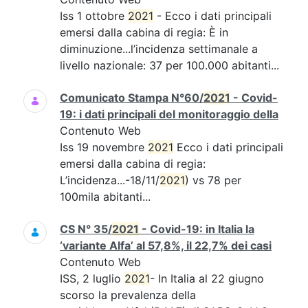
Iss 1 ottobre
2021
- Ecco i dati principali
emersi dalla cabina di regia: È in
diminuzione...l’incidenza settimanale a
livello nazionale: 37 per 100.000 abitanti...
Comunicato Stampa N°60/
2021
- Covid-
19: i dati principali del monitoraggio della
Contenuto Web
Iss 19 novembre
2021
Ecco i dati principali
emersi dalla cabina di regia:
L’incidenza...-18/11/
2021
) vs 78 per
100mila abitanti...
CS N° 35/
2021
- Covid-19: in Italia la
‘variante Alfa’ al 57,8%, il 22,7% dei casi
Contenuto Web
ISS, 2 luglio
2021
- In Italia al 22 giugno
scorso la prevalenza della