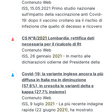
Contenuto Web
ISS, 15.05.2021 Primo studio nazionale
sull’impatto della vaccinazione anti Covid-
19: dopo il vaccino crollano sia il rischio di
infezione che quello di decesso e ricovero
CS N°8/
2021
Lombardia, rettifica dati
necessaria per il ricalcolo di Rt
Contenuto Web
ISS, 26 gennaio
2021
- In merito alle
dichiarazioni odierne del Presidente della
Covid-19: la variante inglese ancora la più
diffusa in Italia ma in diminuzione
(57,8%), in crescita le varianti delta e
kappa (27,7% insieme)
Contenuto Web
ISS, 9 luglio
2021
- La più recente indagine
rapida (22 giugno
2021
), ha mostrato