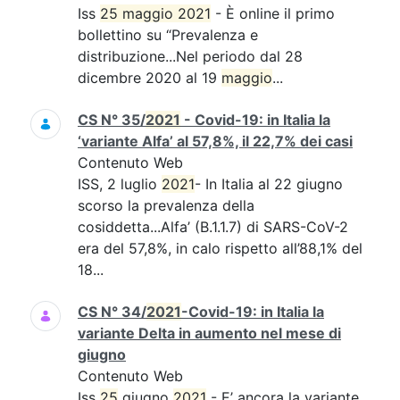
Iss
25 maggio 2021
- È online il primo
bollettino su “Prevalenza e
distribuzione...Nel periodo dal 28
dicembre 2020 al 19
maggio
...
CS N° 35/
2021
- Covid-19: in Italia la
‘variante Alfa’ al 57,8%, il 22,7% dei casi
Contenuto Web
ISS, 2 luglio
2021
- In Italia al 22 giugno
scorso la prevalenza della
cosiddetta...Alfa’ (B.1.1.7) di SARS-CoV-2
era del 57,8%, in calo rispetto all’88,1% del
18...
CS N° 34/
2021
-Covid-19: in Italia la
variante Delta in aumento nel mese di
giugno
Contenuto Web
Iss
25
giugno
2021
- E’ ancora la variante