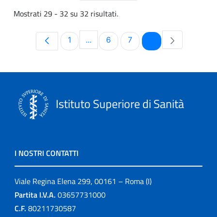
Mostrati 29 - 32 su 32 risultati.
Pagina
Pagina
Pagina
Pagina
1
...
6
7
8
Pagine intermedie Use TAB to navi
Istituto Superiore di Sanità
I NOSTRI CONTATTI
Viale Regina Elena 299, 00161 – Roma (I)
Partita I.V.A.
03657731000
C.F.
80211730587