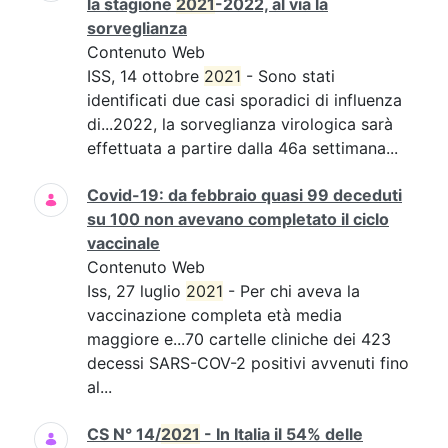
la stagione
2021
-2022, al via la
sorveglianza
Contenuto Web
ISS, 14 ottobre
2021
- Sono stati
identificati due casi sporadici di influenza
di...2022, la sorveglianza virologica sarà
effettuata a partire dalla 46a settimana...
Covid-19: da febbraio quasi 99 deceduti
su 100 non avevano completato il ciclo
vaccinale
Contenuto Web
Iss, 27 luglio
2021
- Per chi aveva la
vaccinazione completa età media
maggiore e...70 cartelle cliniche dei 423
decessi SARS-COV-2 positivi avvenuti fino
al...
CS N° 14/
2021
- In Italia il 54% delle