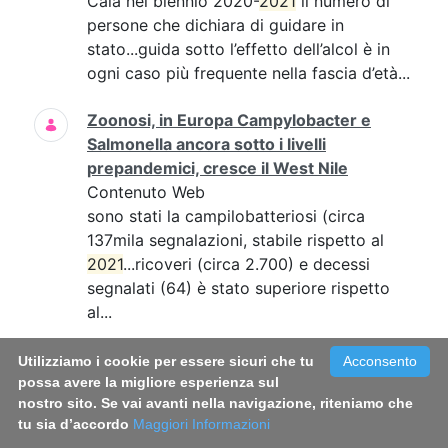
Cala nel biennio 2020-
2021
il numero di
persone che dichiara di guidare in
stato...guida sotto l’effetto dell’alcol è in
ogni caso più frequente nella fascia d’età...
Zoonosi, in Europa Campylobacter e
Salmonella ancora sotto i livelli
prepandemici, cresce il West Nile
Contenuto Web
sono stati la campilobatteriosi (circa
137mila segnalazioni, stabile rispetto al
2021
...ricoveri (circa 2.700) e decessi
segnalati (64) è stato superiore rispetto
al...
Infezioni sessualmente trasmesse, online
Utilizziamo i cookie per essere sicuri che tu
Acconsento
il vademecum per conoscerle e
possa avere la migliore esperienza sul
nostro sito. Se vai avanti nella navigazione, riteniamo che
prevenirle
tu sia d’accordo
Maggiori Informazioni
Contenuto Web