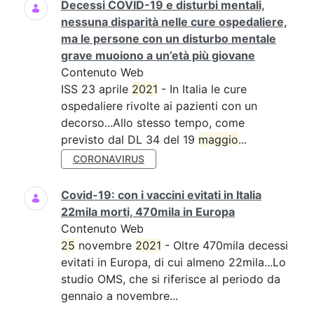
Decessi COVID-19 e disturbi mentali,
nessuna disparità nelle cure ospedaliere,
ma le persone con un disturbo mentale
grave muoiono a un’età più giovane
Contenuto Web
ISS 23 aprile
2021
- In Italia le cure
ospedaliere rivolte ai pazienti con un
decorso...Allo stesso tempo, come
previsto dal DL 34 del 19
maggio
...
CORONAVIRUS
Covid-19: con i vaccini evitati in Italia
22mila morti, 470mila in Europa
Contenuto Web
25
novembre
2021
- Oltre 470mila decessi
evitati in Europa, di cui almeno 22mila...Lo
studio OMS, che si riferisce al periodo da
gennaio a novembre...