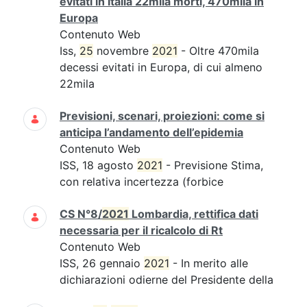
evitati in Italia 22mila morti, 470mila in
Europa
Contenuto Web
Iss,
25
novembre
2021
- Oltre 470mila
decessi evitati in Europa, di cui almeno
22mila
Previsioni, scenari, proiezioni: come si
anticipa l’andamento dell’epidemia
Contenuto Web
ISS, 18 agosto
2021
- Previsione Stima,
con relativa incertezza (forbice
CS N°8/
2021
Lombardia, rettifica dati
necessaria per il ricalcolo di Rt
Contenuto Web
ISS, 26 gennaio
2021
- In merito alle
dichiarazioni odierne del Presidente della