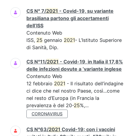
CS N° 7/
2021
- Covid-19, su variante
brasiliana partono gli accertamenti
dell’ISS
Contenuto Web
ISS,
25
gennaio
2021
- L’Istituto Superiore
di Sanità, Dip.
CS N°11/
2021
- Covid-19, in Italia il 17,8%
delle infezioni dovute a ‘variante inglese
Contenuto Web
12 febbraio
2021
- Il risultato dell’indagine
ci dice che nel nostro Paese, così...come
nel resto d’Europa (in Francia la
prevalenza è del 20-
25
%,...
CORONAVIRUS
CS N°63/
2021
Covid-19: con i vaccini