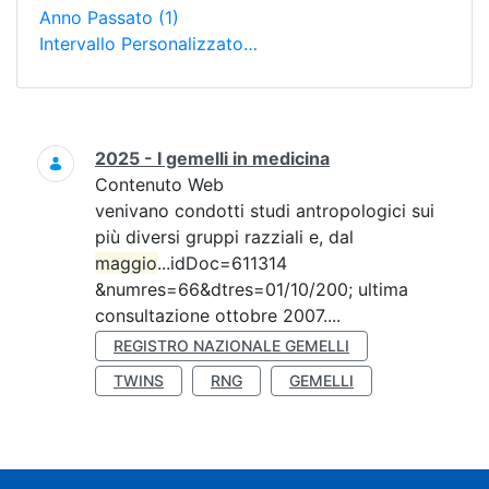
Anno Passato
(1)
Intervallo Personalizzato…
Ricerca
2025 - I gemelli in medicina
Contenuto Web
venivano condotti studi antropologici sui
più diversi gruppi razziali e, dal
maggio
...idDoc=611314
&numres=66&dtres=01/10/200; ultima
consultazione ottobre 2007....
REGISTRO NAZIONALE GEMELLI
TWINS
RNG
GEMELLI