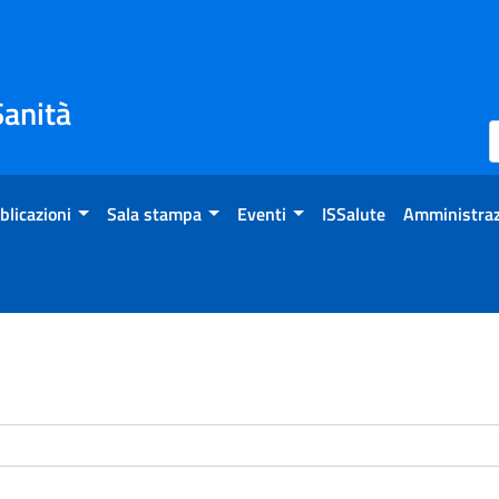
Sanità
blicazioni
Sala stampa
Eventi
ISSalute
Amministraz
enti