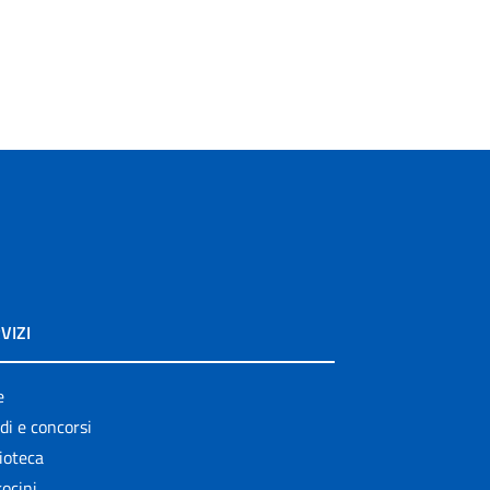
VIZI
e
di e concorsi
ioteca
ocini