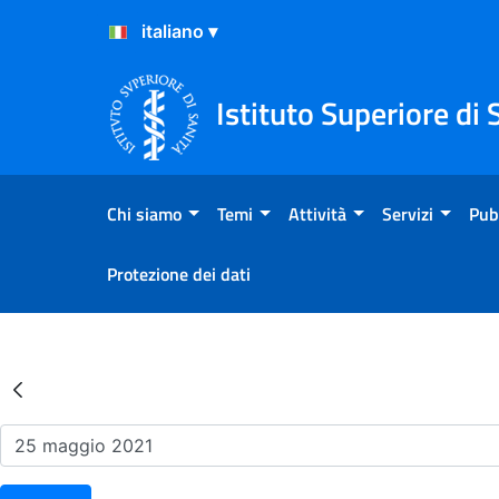
Salta al Contenuto
Salta al Footer
Istituto Superiore di 
Chi siamo
Temi
Attività
Servizi
Pub
Protezione dei dati
Risultati della Ricerca - Ev