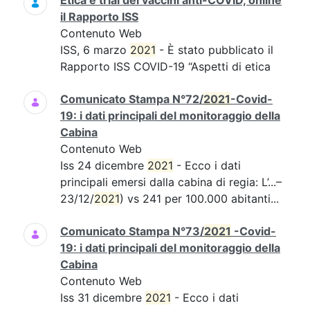
Etica e trial dei vaccini anti-COVID, online
il Rapporto ISS
Contenuto Web
ISS, 6 marzo
2021
- È stato pubblicato il
Rapporto ISS COVID-19 “Aspetti di etica
Comunicato Stampa N°72/
2021
-Covid-
19: i dati principali del monitoraggio della
Cabina
Contenuto Web
Iss 24 dicembre
2021
- Ecco i dati
principali emersi dalla cabina di regia: L’...–
23/12/
2021
) vs 241 per 100.000 abitanti...
Comunicato Stampa N°73/
2021
-Covid-
19: i dati principali del monitoraggio della
Cabina
Contenuto Web
Iss 31 dicembre
2021
- Ecco i dati