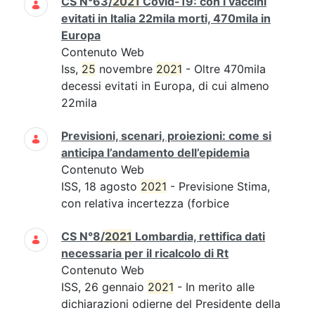
CS N°63/
2021
Covid-19: con i vaccini
evitati in Italia 22mila morti, 470mila in
Europa
Contenuto Web
Iss,
25
novembre
2021
- Oltre 470mila
decessi evitati in Europa, di cui almeno
22mila
Previsioni, scenari, proiezioni: come si
anticipa l’andamento dell’epidemia
Contenuto Web
ISS, 18 agosto
2021
- Previsione Stima,
con relativa incertezza (forbice
CS N°8/
2021
Lombardia, rettifica dati
necessaria per il ricalcolo di Rt
Contenuto Web
ISS, 26 gennaio
2021
- In merito alle
dichiarazioni odierne del Presidente della