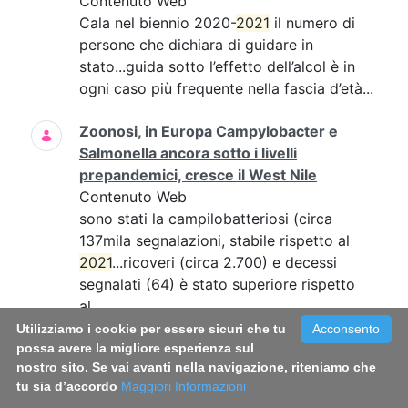
Contenuto Web
Cala nel biennio 2020-
2021
il numero di
persone che dichiara di guidare in
stato...guida sotto l’effetto dell’alcol è in
ogni caso più frequente nella fascia d’età...
Zoonosi, in Europa Campylobacter e
Salmonella ancora sotto i livelli
prepandemici, cresce il West Nile
Contenuto Web
sono stati la campilobatteriosi (circa
137mila segnalazioni, stabile rispetto al
2021
...ricoveri (circa 2.700) e decessi
segnalati (64) è stato superiore rispetto
al...
Utilizziamo i cookie per essere sicuri che tu
Acconsento
Malaria, identificate nuove molecole che
possa avere la migliore esperienza sul
nostro sito. Se vai avanti nella navigazione, riteniamo che
bloccano la trasmissione del parassita
tu sia d’accordo
Maggiori Informazioni
grazie ad uno studio ISS-IRBM-CNR