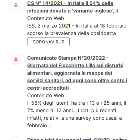
CS N° 14/
2021
- In Italia il 54% delle
infezioni dovute a ‘variante inglese’, il
Contenuto Web
ISS, 2 marzo
2021
- In Italia al 18 febbraio
scorso la prevalenza della cosiddetta
CORONAVIRUS
Comunicato Stampa N°20/2022 -
Giornata del Fiocchetto Lilla sui disturbi
alimentari, aggiornata la mappa dei
servizi sanitari, ad oggi sono oltre cento i
centri accreditati
Contenuto Web
Il 58% degli utenti ha tra i 13 e i
25
anni, il
7% meno di 12 anni....I dati più recenti,
infatti, relativi a una survey conclusasi a
febbraio...