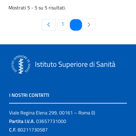
Mostrati 5 - 5 su 5 risultati.
Pagina
Pagina
1
2
Istituto Superiore di Sanità
I NOSTRI CONTATTI
Viale Regina Elena 299, 00161 – Roma (I)
Partita I.V.A.
03657731000
C.F.
80211730587