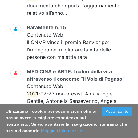
documento che riporta l’aggiornamento
relativo all’anno...
RaraMente n. 15
Contenuto Web
Il CNMR vince il premio Ranvier per
l’impegno nel migliorare la vita delle
persone con malattia rara
MEDICINA e ARTE. I colori della vita
attraverso il concorso “Il Volo di Pegaso”
Contenuto Web
2021
-02-23 non previsti Amalia Egle
Gentile, Antonella Sanseverino, Angela
Ruocco...angela.ruocco@iss.it; l'evento si
Utilizziamo i cookie per essere sicuri che tu
Acconsento
svolgerà in streaming 0649904420
possa avere la migliore esperienza sul
120D21-R non prevista...
nostro sito. Se vai avanti nella navigazione, riteniamo che
tu sia d’accordo
Maggiori Informazioni
Rapporto ISTISAN 23/6 EN - Demand for