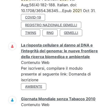
Aug;56(4):182-188. Italian. doi:
10.1708/3654.36345....Epub
2021
Oct 31.
COVID-19
REGISTRO NAZIONALE GEMELLI
TWINS
RNG
GEMELLI
La risposta cellulare al danno al DNA e
l'integrità del genoma: le nuove frontiere
della ricerca biomedica e ambientale
Contenuto Web
Per iscriversi, compilare il modulo
presente al seguente link: Domanda di
iscrizione
AMBIENTE
Giornata Mondiale senza Tabacco 2010
Contenuto Web