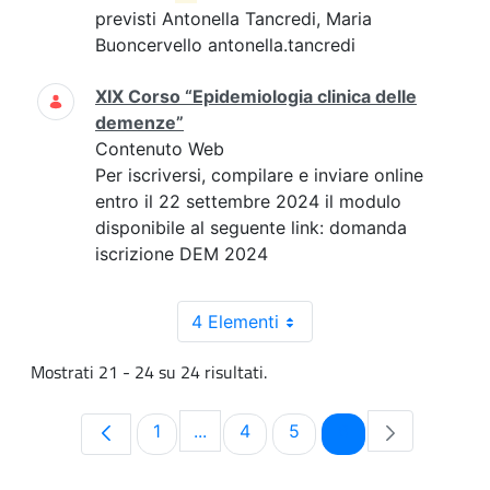
previsti Antonella Tancredi, Maria
Buoncervello antonella.tancredi
XIX Corso “Epidemiologia clinica delle
demenze”
Contenuto Web
Per iscriversi, compilare e inviare online
entro il 22 settembre 2024 il modulo
disponibile al seguente link: domanda
iscrizione DEM 2024
4 Elementi
Mostrati 21 - 24 su 24 risultati.
Pagina
Pagina
Pagina
Pagina
1
...
4
5
6
Pagine intermedie Use TAB to navi